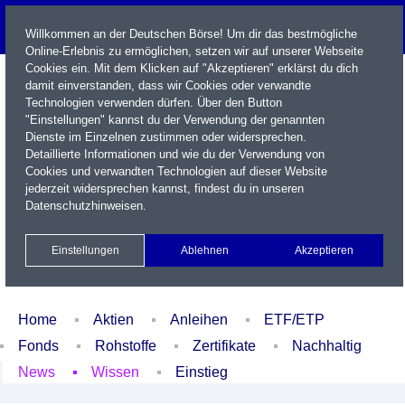
Willkommen an der Deutschen Börse! Um dir das bestmögliche
Online-Erlebnis zu ermöglichen, setzen wir auf unserer Webseite
Cookies ein. Mit dem Klicken auf "Akzeptieren" erklärst du dich
damit einverstanden, dass wir Cookies oder verwandte
Technologien verwenden dürfen. Über den Button
"Einstellungen" kannst du der Verwendung der genannten
Dienste im Einzelnen zustimmen oder widersprechen.
Detaillierte Informationen und wie du der Verwendung von
Cookies und verwandten Technologien auf dieser Website
Name / WKN / ISIN / Kürzel
jederzeit widersprechen kannst, findest du in unseren
Datenschutzhinweisen
.
Newsletter
Kontakt
English
Einstellungen
Ablehnen
Akzeptieren
Xetra Realtime
Watchlist
Portfolio
Login
Home
Aktien
Anleihen
ETF/ETP
Fonds
Rohstoffe
Zertifikate
Nachhaltig
News
Wissen
Einstieg