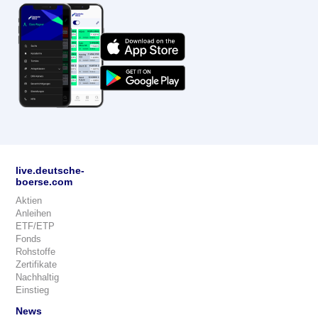
live.deutsche-
boerse.com
Aktien
Anleihen
ETF/ETP
Fonds
Rohstoffe
Zertifikate
Nachhaltig
Einstieg
News