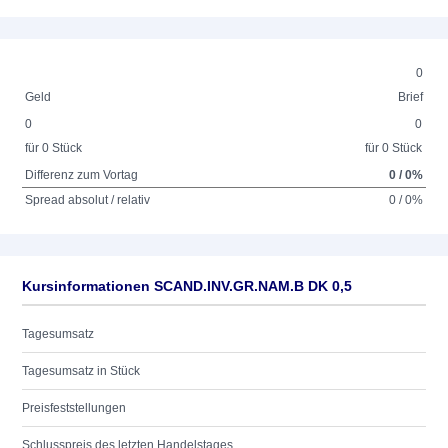
0
Geld
Brief
0
0
für 0 Stück
für 0 Stück
Differenz zum Vortag
0 / 0%
Spread absolut / relativ
0 / 0%
Kursinformationen SCAND.INV.GR.NAM.B DK 0,5
Tagesumsatz
Tagesumsatz in Stück
Preisfeststellungen
Schlusspreis des letzten Handelstages