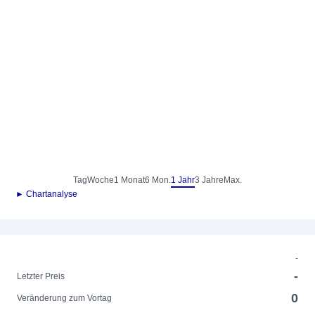
Tag
Woche
1 Monat
6 Mon.
1 Jahr
3 Jahre
Max.
► Chartanalyse
-
-
Letzter Preis
0
Veränderung zum Vortag