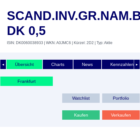
SCAND.INV.GR.NAM.
DK 0,5
ISIN: DK0060038933
| WKN: A0JMC6
| Kürzel: 2D2
| Typ: Aktie
Übersicht
Charts
News
Kennzahlen
◄
►
Frankfurt
Watchlist
Portfolio
Kaufen
Verkaufen