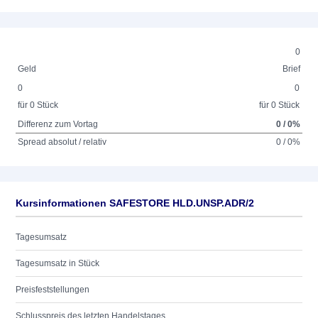
0
Geld
Brief
0
0
für 0 Stück
für 0 Stück
Differenz zum Vortag
0 / 0%
Spread absolut / relativ
0 / 0%
Kursinformationen SAFESTORE HLD.UNSP.ADR/2
Tagesumsatz
Tagesumsatz in Stück
Preisfeststellungen
Schlusspreis des letzten Handelstages