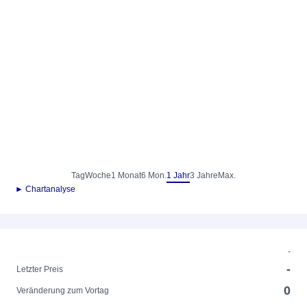
Tag
Woche
1 Monat
6 Mon.
1 Jahr
3 Jahre
Max.
► Chartanalyse
-
-
Letzter Preis
0
Veränderung zum Vortag