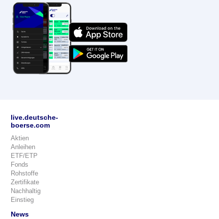
live.deutsche-
boerse.com
Aktien
Anleihen
ETF/ETP
Fonds
Rohstoffe
Zertifikate
Nachhaltig
Einstieg
News