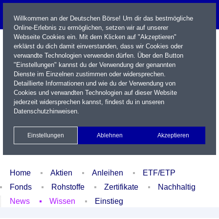
Willkommen an der Deutschen Börse! Um dir das bestmögliche
Online-Erlebnis zu ermöglichen, setzen wir auf unserer
Webseite Cookies ein. Mit dem Klicken auf "Akzeptieren"
erklärst du dich damit einverstanden, dass wir Cookies oder
verwandte Technologien verwenden dürfen. Über den Button
"Einstellungen" kannst du der Verwendung der genannten
Dienste im Einzelnen zustimmen oder widersprechen.
Detaillierte Informationen und wie du der Verwendung von
Cookies und verwandten Technologien auf dieser Website
Name / WKN / ISIN / Kürzel
jederzeit widersprechen kannst, findest du in unseren
Datenschutzhinweisen
.
Newsletter
Kontakt
English
Einstellungen
Ablehnen
Akzeptieren
Xetra Realtime
Watchlist
Portfolio
Login
Home
Aktien
Anleihen
ETF/ETP
Fonds
Rohstoffe
Zertifikate
Nachhaltig
News
Wissen
Einstieg