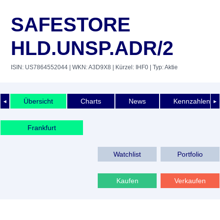
SAFESTORE
HLD.UNSP.ADR/2
ISIN: US7864552044
| WKN: A3D9X8
| Kürzel: IHF0
| Typ: Aktie
Übersicht
Charts
News
Kennzahlen
◄
►
Frankfurt
Watchlist
Portfolio
Kaufen
Verkaufen