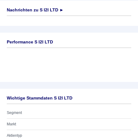
Nachrichten zu
S I2I LTD
►
Keine News verfügbar
Performance S I2I LTD
Wichtige Stammdaten S I2I LTD
Segment
Markt
Aktientyp