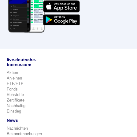
live.deutsche-
boerse.com
Aktien
Anleihen
ETF/ETP
Fonds
Rohstoffe
Zertifikate
Nachhaltig
Einstieg
News
Nachrichten
Bekanntmachungen