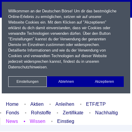
Willkommen an der Deutschen Börse! Um dir das bestmögliche
Online-Erlebnis zu ermöglichen, setzen wir auf unserer
Webseite Cookies ein. Mit dem Klicken auf "Akzeptieren"
erklärst du dich damit einverstanden, dass wir Cookies oder
verwandte Technologien verwenden dürfen. Über den Button
"Einstellungen" kannst du der Verwendung der genannten
Dienste im Einzelnen zustimmen oder widersprechen.
Detaillierte Informationen und wie du der Verwendung von
Cookies und verwandten Technologien auf dieser Website
Name / WKN / ISIN / Kürzel
jederzeit widersprechen kannst, findest du in unseren
Datenschutzhinweisen
.
Newsletter
Kontakt
English
Einstellungen
Ablehnen
Akzeptieren
Xetra Realtime
Watchlist
Portfolio
Login
Home
Aktien
Anleihen
ETF/ETP
Fonds
Rohstoffe
Zertifikate
Nachhaltig
News
Wissen
Einstieg