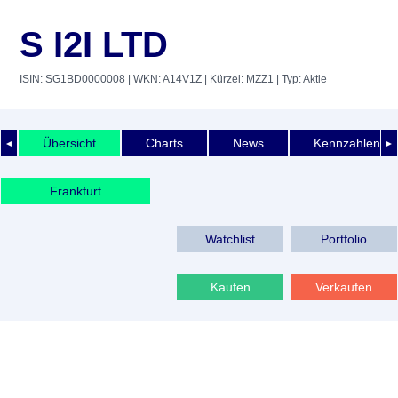
S I2I LTD
ISIN: SG1BD0000008
| WKN: A14V1Z
| Kürzel: MZZ1
| Typ: Aktie
Übersicht
Charts
News
Kennzahlen
◄
►
Frankfurt
Watchlist
Portfolio
Kaufen
Verkaufen