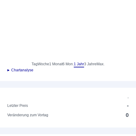
Tag
Woche
1 Monat
6 Mon.
1 Jahr
3 Jahre
Max.
► Chartanalyse
-
-
Letzter Preis
0
Veränderung zum Vortag