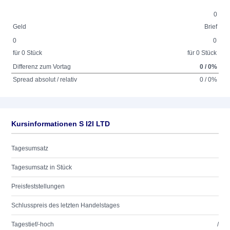
0
Geld
Brief
0
0
für 0 Stück
für 0 Stück
Differenz zum Vortag
0 / 0%
Spread absolut / relativ
0 / 0%
Kursinformationen S I2I LTD
Tagesumsatz
Tagesumsatz in Stück
Preisfeststellungen
Schlusspreis des letzten Handelstages
Tagestief/-hoch
/