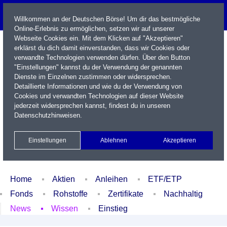
Willkommen an der Deutschen Börse! Um dir das bestmögliche
Online-Erlebnis zu ermöglichen, setzen wir auf unserer
Webseite Cookies ein. Mit dem Klicken auf "Akzeptieren"
erklärst du dich damit einverstanden, dass wir Cookies oder
verwandte Technologien verwenden dürfen. Über den Button
"Einstellungen" kannst du der Verwendung der genannten
Dienste im Einzelnen zustimmen oder widersprechen.
Detaillierte Informationen und wie du der Verwendung von
Cookies und verwandten Technologien auf dieser Website
Name / WKN / ISIN / Kürzel
jederzeit widersprechen kannst, findest du in unseren
Datenschutzhinweisen
.
Newsletter
Kontakt
English
Einstellungen
Ablehnen
Akzeptieren
Xetra Realtime
Watchlist
Portfolio
Login
Home
Aktien
Anleihen
ETF/ETP
Fonds
Rohstoffe
Zertifikate
Nachhaltig
News
Wissen
Einstieg