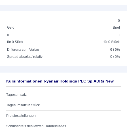
0
Geld
Brief
0
0
für 0 Stück
für 0 Stück
Differenz zum Vortag
0 / 0%
Spread absolut / relativ
0 / 0%
Kursinformationen Ryanair Holdings PLC Sp.ADRs New
Tagesumsatz
Tagesumsatz in Stück
Preisfeststellungen
Schlusspreis des letzten Handelstages