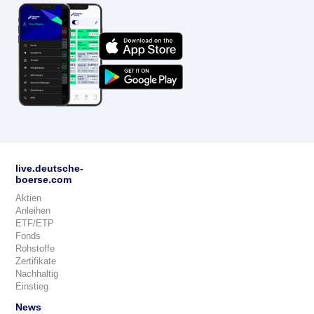
live.deutsche-
boerse.com
Aktien
Anleihen
ETF/ETP
Fonds
Rohstoffe
Zertifikate
Nachhaltig
Einstieg
News