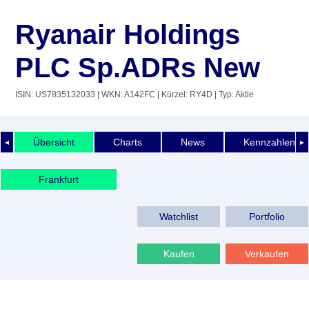
Ryanair Holdings
PLC Sp.ADRs New
ISIN: US7835132033
| WKN: A142FC
| Kürzel: RY4D
| Typ: Aktie
Übersicht
Charts
News
Kennzahlen
◄
►
Frankfurt
Watchlist
Portfolio
Kaufen
Verkaufen