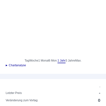
Tag
Woche
1 Monat
6 Mon.
1 Jahr
3 Jahre
Max.
► Chartanalyse
-
-
Letzter Preis
0
Veränderung zum Vortag