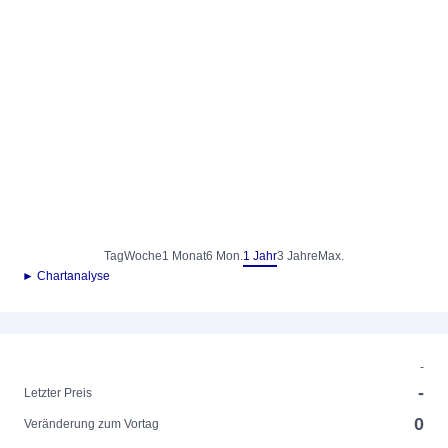
Tag
Woche
1 Monat
6 Mon.
1 Jahr
3 Jahre
Max.
► Chartanalyse
-
-
Letzter Preis
0
Veränderung zum Vortag