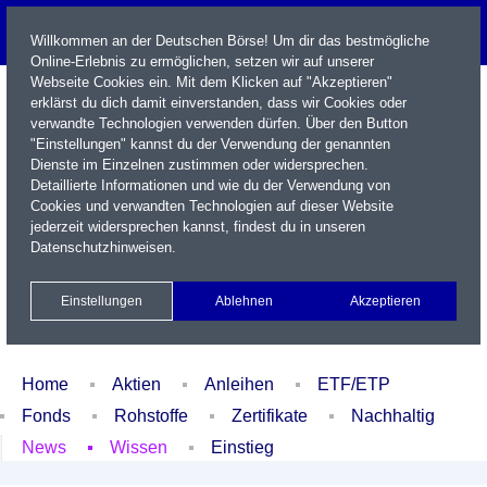
Willkommen an der Deutschen Börse! Um dir das bestmögliche
Online-Erlebnis zu ermöglichen, setzen wir auf unserer
Webseite Cookies ein. Mit dem Klicken auf "Akzeptieren"
erklärst du dich damit einverstanden, dass wir Cookies oder
verwandte Technologien verwenden dürfen. Über den Button
"Einstellungen" kannst du der Verwendung der genannten
Dienste im Einzelnen zustimmen oder widersprechen.
Detaillierte Informationen und wie du der Verwendung von
Cookies und verwandten Technologien auf dieser Website
Name / WKN / ISIN / Kürzel
jederzeit widersprechen kannst, findest du in unseren
Datenschutzhinweisen
.
Newsletter
Kontakt
English
Einstellungen
Ablehnen
Akzeptieren
Xetra Realtime
Watchlist
Portfolio
Login
Home
Aktien
Anleihen
ETF/ETP
Fonds
Rohstoffe
Zertifikate
Nachhaltig
News
Wissen
Einstieg