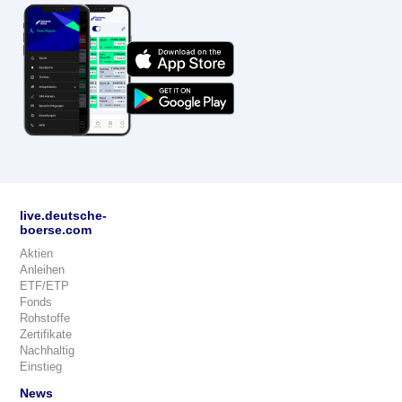
live.deutsche-
boerse.com
Aktien
Anleihen
ETF/ETP
Fonds
Rohstoffe
Zertifikate
Nachhaltig
Einstieg
News