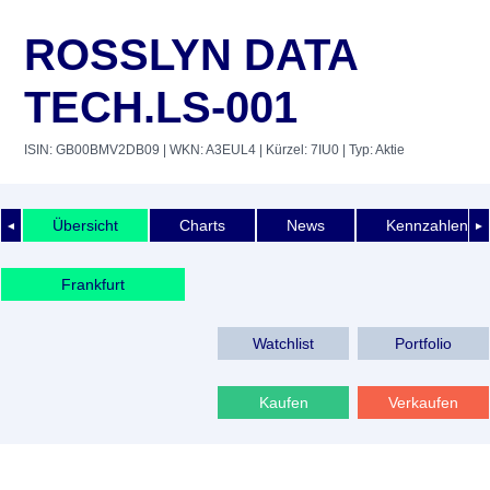
ROSSLYN DATA
TECH.LS-001
ISIN: GB00BMV2DB09
| WKN: A3EUL4
| Kürzel: 7IU0
| Typ: Aktie
Übersicht
Charts
News
Kennzahlen
◄
►
Frankfurt
Watchlist
Portfolio
Kaufen
Verkaufen