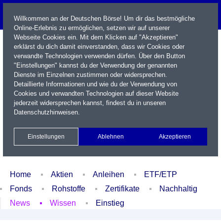
Willkommen an der Deutschen Börse! Um dir das bestmögliche
Online-Erlebnis zu ermöglichen, setzen wir auf unserer
Webseite Cookies ein. Mit dem Klicken auf "Akzeptieren"
erklärst du dich damit einverstanden, dass wir Cookies oder
verwandte Technologien verwenden dürfen. Über den Button
"Einstellungen" kannst du der Verwendung der genannten
Dienste im Einzelnen zustimmen oder widersprechen.
Detaillierte Informationen und wie du der Verwendung von
Cookies und verwandten Technologien auf dieser Website
Name / WKN / ISIN / Kürzel
jederzeit widersprechen kannst, findest du in unseren
Datenschutzhinweisen
.
Newsletter
Kontakt
English
Einstellungen
Ablehnen
Akzeptieren
Xetra Realtime
Watchlist
Portfolio
Login
Home
Aktien
Anleihen
ETF/ETP
Fonds
Rohstoffe
Zertifikate
Nachhaltig
News
Wissen
Einstieg