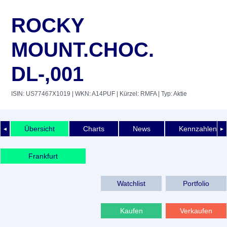
ROCKY
MOUNT.CHOC.
DL-,001
ISIN: US77467X1019
| WKN: A14PUF
| Kürzel: RMFA
| Typ: Aktie
Übersicht
Charts
News
Kennzahlen
◄
►
Frankfurt
Watchlist
Portfolio
Kaufen
Verkaufen