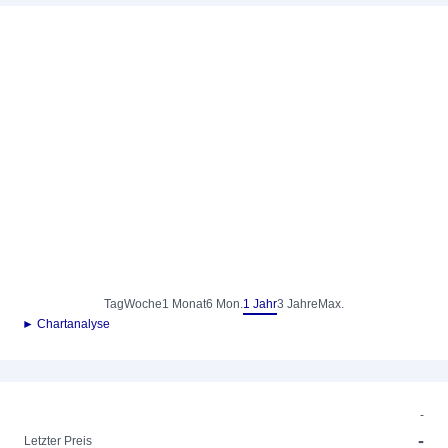
Tag
Woche
1 Monat
6 Mon.
1 Jahr
3 Jahre
Max.
► Chartanalyse
-
-
Letzter Preis