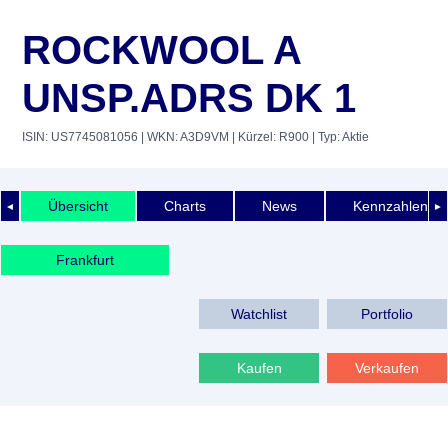
ROCKWOOL A
UNSP.ADRS DK 1
ISIN: US7745081056
| WKN: A3D9VM
| Kürzel: R900
| Typ: Aktie
Übersicht
Charts
News
Kennzahlen
◄
►
Frankfurt
Watchlist
Portfolio
Kaufen
Verkaufen