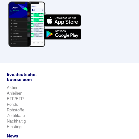
live.deutsche-
boerse.com
Aktien
Anleihen
ETF/ETP
Fonds
Rohstoffe
Zertifikate
Nachhaltig
Einstieg
News