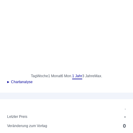
Tag
Woche
1 Monat
6 Mon.
1 Jahr
3 Jahre
Max.
► Chartanalyse
-
-
Letzter Preis
0
Veränderung zum Vortag