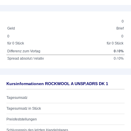
0
Geld
Brief
0
0
für 0 Stück
für 0 Stück
Differenz zum Vortag
0 / 0%
Spread absolut / relativ
0 / 0%
Kursinformationen ROCKWOOL A UNSP.ADRS DK 1
Tagesumsatz
Tagesumsatz in Stück
Preisfeststellungen
Schlusspreis des letzten Handelstages