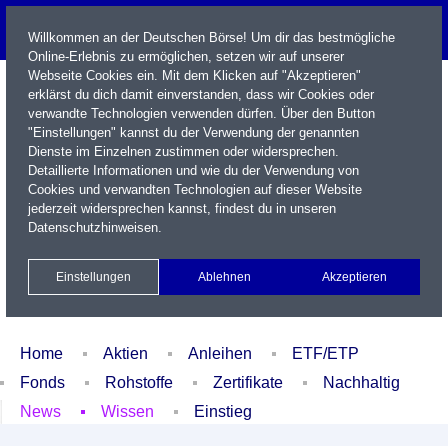
Willkommen an der Deutschen Börse! Um dir das bestmögliche
Online-Erlebnis zu ermöglichen, setzen wir auf unserer
Webseite Cookies ein. Mit dem Klicken auf "Akzeptieren"
erklärst du dich damit einverstanden, dass wir Cookies oder
verwandte Technologien verwenden dürfen. Über den Button
"Einstellungen" kannst du der Verwendung der genannten
Dienste im Einzelnen zustimmen oder widersprechen.
Detaillierte Informationen und wie du der Verwendung von
Cookies und verwandten Technologien auf dieser Website
Name / WKN / ISIN / Kürzel
jederzeit widersprechen kannst, findest du in unseren
Datenschutzhinweisen
.
Newsletter
Kontakt
English
Einstellungen
Ablehnen
Akzeptieren
Xetra Realtime
Watchlist
Portfolio
Login
Home
Aktien
Anleihen
ETF/ETP
Fonds
Rohstoffe
Zertifikate
Nachhaltig
News
Wissen
Einstieg