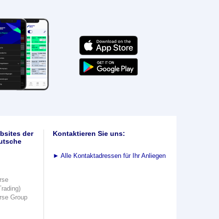
bsites der
Kontaktieren Sie uns:
utsche
►
Alle Kontaktadressen für Ihr Anliegen
rse
Trading)
rse Group