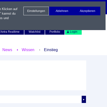
m Klicken auf
Einstellungen
Ablehnen
Akzeptieren
" kannst du
es und
Newsletter
Kontakt
English
Xetra Realtime
Watchlist
Portfolio
Login
News
Wissen
Einstieg
►