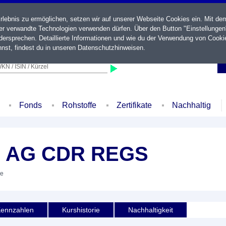
ebnis zu ermöglichen, setzen wir auf unserer Webseite Cookies ein. Mit de
der verwandte Technologien verwenden dürfen. Über den Button "Einstellungen
ersprechen. Detaillierte Informationen und wie du der Verwendung von Cooki
nst, findest du in unseren
Datenschutzhinweisen
.
KN / ISIN / Kürzel
Fonds
Rohstoffe
Zertifikate
Nachhaltig
 AG CDR REGS
ie
ennzahlen
Kurshistorie
Nachhaltigkeit