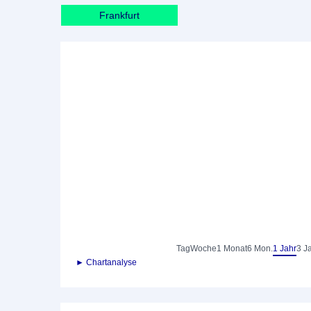
Frankfurt
Tag
Woche
1 Monat
6 Mon.
1 Jahr
3 J
► Chartanalyse