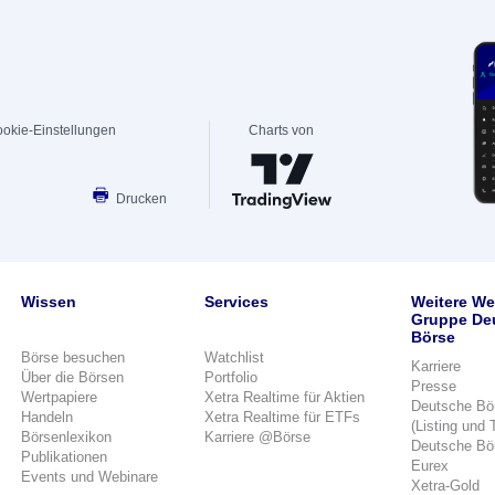
okie-Einstellungen
Charts von
Drucken
Wissen
Services
Weitere We
Gruppe De
Börse
Börse besuchen
Watchlist
Karriere
Über die Börsen
Portfolio
Presse
Wertpapiere
Xetra Realtime für Aktien
Deutsche Bö
Handeln
Xetra Realtime für ETFs
(Listing und 
Börsenlexikon
Karriere @Börse
Deutsche Bö
Publikationen
Eurex
Events und Webinare
Xetra-Gold