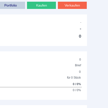
Portfolio
Kaufen
Verkaufen
-
-
0
0
Brief
0
für 0 Stück
0 / 0%
0 / 0%