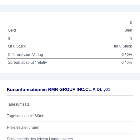
0
Geld
Brief
0
0
für 0 Stück
für 0 Stück
Differenz zum Vortag
0 / 0%
Spread absolut / relativ
0 / 0%
Kursinformationen RMR GROUP INC.CL.A DL-,01
Tagesumsatz
Tagesumsatz in Stück
Preisfeststellungen
Schlusspreis des letzten Handelstages