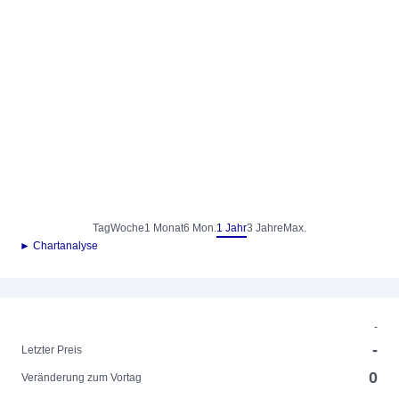
Tag
Woche
1 Monat
6 Mon.
1 Jahr
3 Jahre
Max.
► Chartanalyse
-
-
Letzter Preis
0
Veränderung zum Vortag