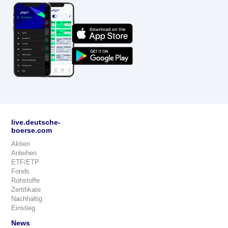
live.deutsche-
boerse.com
Aktien
Anleihen
ETF/ETP
Fonds
Rohstoffe
Zertifikate
Nachhaltig
Einstieg
News