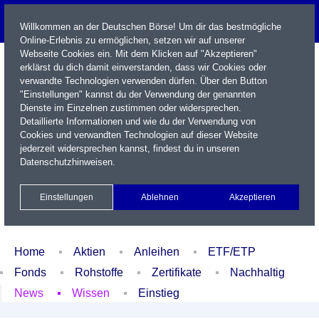
Willkommen an der Deutschen Börse! Um dir das bestmögliche
Online-Erlebnis zu ermöglichen, setzen wir auf unserer
Webseite Cookies ein. Mit dem Klicken auf "Akzeptieren"
erklärst du dich damit einverstanden, dass wir Cookies oder
verwandte Technologien verwenden dürfen. Über den Button
"Einstellungen" kannst du der Verwendung der genannten
Dienste im Einzelnen zustimmen oder widersprechen.
Detaillierte Informationen und wie du der Verwendung von
Cookies und verwandten Technologien auf dieser Website
Name / WKN / ISIN / Kürzel
jederzeit widersprechen kannst, findest du in unseren
Datenschutzhinweisen
.
Newsletter
Kontakt
English
Einstellungen
Ablehnen
Akzeptieren
Xetra Realtime
Watchlist
Portfolio
Login
Home
Aktien
Anleihen
ETF/ETP
Fonds
Rohstoffe
Zertifikate
Nachhaltig
News
Wissen
Einstieg