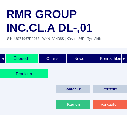
RMR GROUP
INC.CL.A DL-,01
ISIN: US74967R1068
| WKN: A1436S
| Kürzel: 26R
| Typ: Aktie
Übersicht
Charts
News
Kennzahlen
◄
►
Frankfurt
Watchlist
Portfolio
Kaufen
Verkaufen