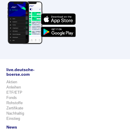
live.deutsche-
boerse.com
Aktien
Anleihen
ETF/ETP
Fonds
Rohstoffe
Zertifikate
Nachhaltig
Einstieg
News