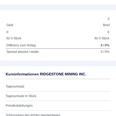
0
Geld
Brief
0
0
für 0 Stück
für 0 Stück
Differenz zum Vortag
0 / 0%
Spread absolut / relativ
0 / 0%
Kursinformationen RIDGESTONE MINING INC.
Tagesumsatz
Tagesumsatz in Stück
Preisfeststellungen
Schlusspreis des letzten Handelstages