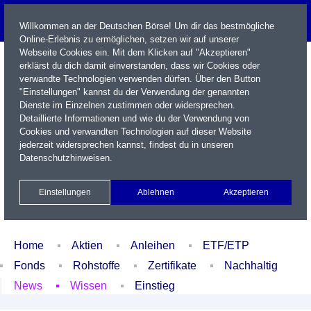
Willkommen an der Deutschen Börse! Um dir das bestmögliche
Online-Erlebnis zu ermöglichen, setzen wir auf unserer
Webseite Cookies ein. Mit dem Klicken auf "Akzeptieren"
erklärst du dich damit einverstanden, dass wir Cookies oder
verwandte Technologien verwenden dürfen. Über den Button
"Einstellungen" kannst du der Verwendung der genannten
Dienste im Einzelnen zustimmen oder widersprechen.
Detaillierte Informationen und wie du der Verwendung von
Cookies und verwandten Technologien auf dieser Website
Name / WKN / ISIN / Kürzel
jederzeit widersprechen kannst, findest du in unseren
Datenschutzhinweisen
.
Newsletter
Kontakt
English
Einstellungen
Ablehnen
Akzeptieren
Xetra Realtime
Watchlist
Portfolio
Login
Home
Aktien
Anleihen
ETF/ETP
Fonds
Rohstoffe
Zertifikate
Nachhaltig
News
Wissen
Einstieg