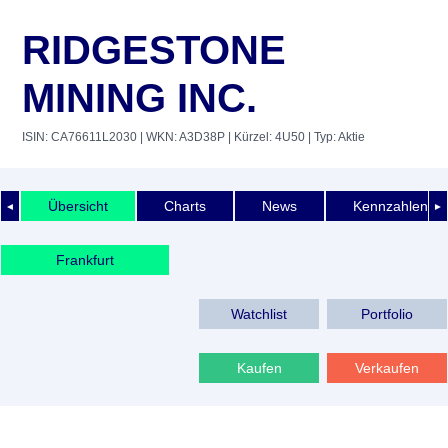
RIDGESTONE
MINING INC.
ISIN: CA76611L2030
| WKN: A3D38P
| Kürzel: 4U50
| Typ: Aktie
Übersicht
Charts
News
Kennzahlen
◄
►
Frankfurt
Watchlist
Portfolio
Kaufen
Verkaufen