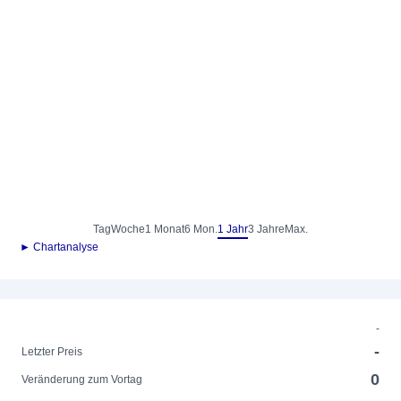
Tag
Woche
1 Monat
6 Mon.
1 Jahr
3 Jahre
Max.
► Chartanalyse
-
-
Letzter Preis
0
Veränderung zum Vortag