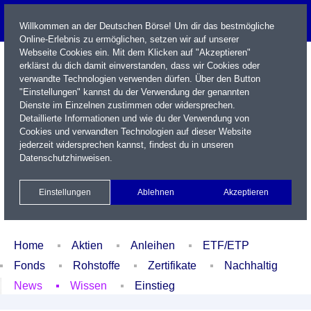
Willkommen an der Deutschen Börse! Um dir das bestmögliche
Online-Erlebnis zu ermöglichen, setzen wir auf unserer
Webseite Cookies ein. Mit dem Klicken auf "Akzeptieren"
erklärst du dich damit einverstanden, dass wir Cookies oder
verwandte Technologien verwenden dürfen. Über den Button
"Einstellungen" kannst du der Verwendung der genannten
Dienste im Einzelnen zustimmen oder widersprechen.
Detaillierte Informationen und wie du der Verwendung von
Cookies und verwandten Technologien auf dieser Website
Name / WKN / ISIN / Kürzel
jederzeit widersprechen kannst, findest du in unseren
Datenschutzhinweisen
.
Newsletter
Kontakt
English
Einstellungen
Ablehnen
Akzeptieren
Xetra Realtime
Watchlist
Portfolio
Login
Home
Aktien
Anleihen
ETF/ETP
Fonds
Rohstoffe
Zertifikate
Nachhaltig
News
Wissen
Einstieg