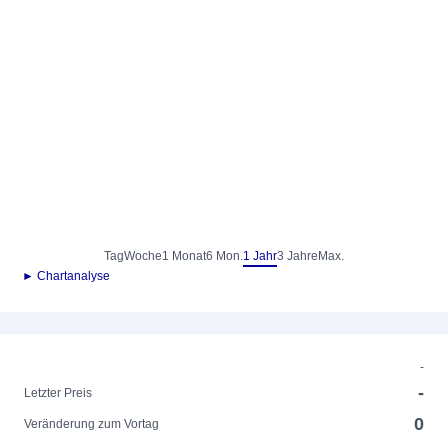
Tag
Woche
1 Monat
6 Mon.
1 Jahr
3 Jahre
Max.
► Chartanalyse
-
-
Letzter Preis
0
Veränderung zum Vortag