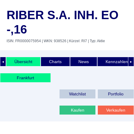
RIBER S.A. INH. EO
-,16
ISIN: FR0000075954
| WKN: 938526
| Kürzel: RI7
| Typ: Aktie
Übersicht
Charts
News
Kennzahlen
◄
►
Frankfurt
Watchlist
Portfolio
Kaufen
Verkaufen