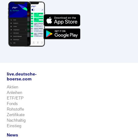
live.deutsche-
boerse.com
Aktien
Anleihen
ETF/ETP
Fonds
Rohstoffe
Zertifikate
Nachhaltig
Einstieg
News