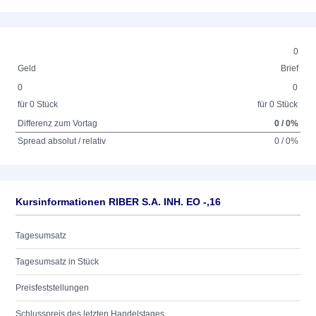
0
Geld
Brief
0
0
für 0 Stück
für 0 Stück
Differenz zum Vortag
0 / 0%
Spread absolut / relativ
0 / 0%
Kursinformationen RIBER S.A. INH. EO -,16
Tagesumsatz
Tagesumsatz in Stück
Preisfeststellungen
Schlusspreis des letzten Handelstages