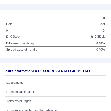
0
Geld
Brief
0
0
für 0 Stück
für 0 Stück
Differenz zum Vortag
0 / 0%
Spread absolut / relativ
0 / 0%
Kursinformationen RESOURO STRATEGIC METALS
Tagesumsatz
Tagesumsatz in Stück
Preisfeststellungen
Schlusspreis des letzten Handelstages