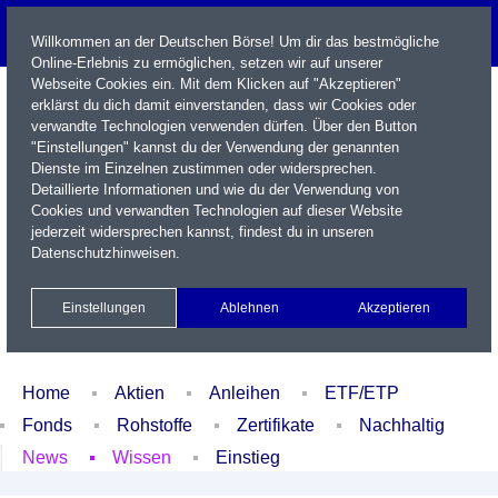
Willkommen an der Deutschen Börse! Um dir das bestmögliche
Online-Erlebnis zu ermöglichen, setzen wir auf unserer
Webseite Cookies ein. Mit dem Klicken auf "Akzeptieren"
erklärst du dich damit einverstanden, dass wir Cookies oder
verwandte Technologien verwenden dürfen. Über den Button
"Einstellungen" kannst du der Verwendung der genannten
Dienste im Einzelnen zustimmen oder widersprechen.
Detaillierte Informationen und wie du der Verwendung von
Cookies und verwandten Technologien auf dieser Website
Name / WKN / ISIN / Kürzel
jederzeit widersprechen kannst, findest du in unseren
Datenschutzhinweisen
.
Newsletter
Kontakt
English
Einstellungen
Ablehnen
Akzeptieren
Xetra Realtime
Watchlist
Portfolio
Login
Home
Aktien
Anleihen
ETF/ETP
Fonds
Rohstoffe
Zertifikate
Nachhaltig
News
Wissen
Einstieg