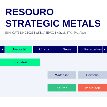
RESOURO
STRATEGIC METALS
ISIN: CA76134C1023
| WKN: A3EVCJ
| Kürzel: 8TX
| Typ: Aktie
Übersicht
Charts
News
Kennzahlen
◄
►
Frankfurt
Watchlist
Portfolio
Kaufen
Verkaufen