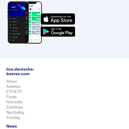
live.deutsche-
boerse.com
Aktien
Anleihen
ETF/ETP
Fonds
Rohstoffe
Zertifikate
Nachhaltig
Einstieg
News