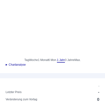
Tag
Woche
1 Monat
6 Mon.
1 Jahr
3 Jahre
Max.
► Chartanalyse
-
-
Letzter Preis
0
Veränderung zum Vortag