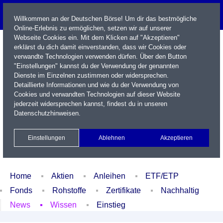
Willkommen an der Deutschen Börse! Um dir das bestmögliche
Online-Erlebnis zu ermöglichen, setzen wir auf unserer
Webseite Cookies ein. Mit dem Klicken auf "Akzeptieren"
erklärst du dich damit einverstanden, dass wir Cookies oder
verwandte Technologien verwenden dürfen. Über den Button
"Einstellungen" kannst du der Verwendung der genannten
Dienste im Einzelnen zustimmen oder widersprechen.
Detaillierte Informationen und wie du der Verwendung von
Cookies und verwandten Technologien auf dieser Website
Name / WKN / ISIN / Kürzel
jederzeit widersprechen kannst, findest du in unseren
Datenschutzhinweisen
.
Newsletter
Kontakt
English
Einstellungen
Ablehnen
Akzeptieren
Xetra Realtime
Watchlist
Portfolio
Login
Home
Aktien
Anleihen
ETF/ETP
Fonds
Rohstoffe
Zertifikate
Nachhaltig
News
Wissen
Einstieg