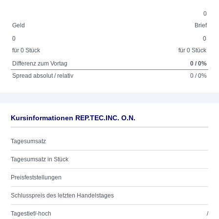
0
Geld
Brief
0
0
für 0 Stück
für 0 Stück
Differenz zum Vortag
0 / 0%
Spread absolut / relativ
0 / 0%
Kursinformationen REP.TEC.INC. O.N.
Tagesumsatz
Tagesumsatz in Stück
Preisfeststellungen
Schlusspreis des letzten Handelstages
Tagestief/-hoch
/