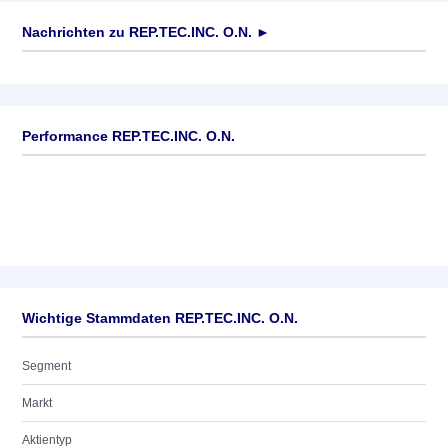
Nachrichten zu
REP.TEC.INC. O.N.
►
Keine News verfügbar
Performance REP.TEC.INC. O.N.
Wichtige Stammdaten REP.TEC.INC. O.N.
Segment
Markt
Aktientyp