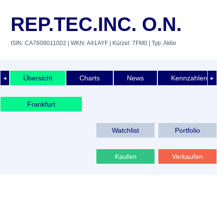
REP.TEC.INC. O.N.
ISIN: CA7608011002
| WKN: A41AYF
| Kürzel: 7FM0
| Typ: Aktie
Übersicht
Charts
News
Kennzahlen
◄
►
Frankfurt
Watchlist
Portfolio
Kaufen
Verkaufen