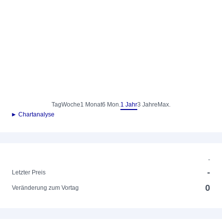
Tag
Woche
1 Monat
6 Mon.
1 Jahr
3 Jahre
Max.
► Chartanalyse
-
-
Letzter Preis
0
Veränderung zum Vortag