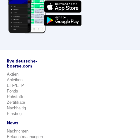
live.deutsche-
boerse.com
Aktien
Anleihen
ETF/ETP
Fonds
Rohstoffe
Zertifikate
Nachhaltig
Einstieg
News
Nachrichten
Bekanntmachungen