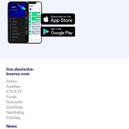
live.deutsche-
boerse.com
Aktien
Anleihen
ETF/ETP
Fonds
Rohstoffe
Zertifikate
Nachhaltig
Einstieg
News