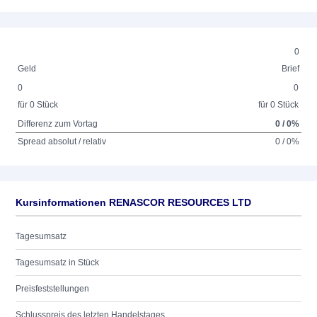
0
Geld
Brief
0
0
für 0 Stück
für 0 Stück
Differenz zum Vortag
0 / 0%
Spread absolut / relativ
0 / 0%
Kursinformationen RENASCOR RESOURCES LTD
Tagesumsatz
Tagesumsatz in Stück
Preisfeststellungen
Schlusspreis des letzten Handelstages