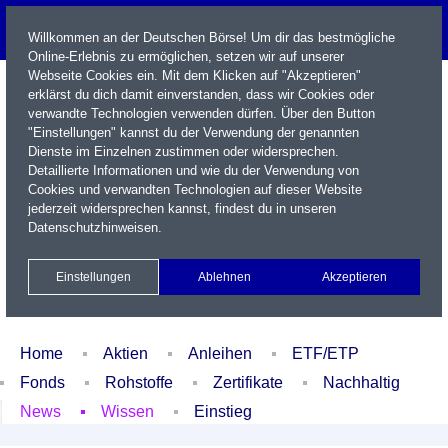
Willkommen an der Deutschen Börse! Um dir das bestmögliche
Online-Erlebnis zu ermöglichen, setzen wir auf unserer
Webseite Cookies ein. Mit dem Klicken auf "Akzeptieren"
erklärst du dich damit einverstanden, dass wir Cookies oder
verwandte Technologien verwenden dürfen. Über den Button
"Einstellungen" kannst du der Verwendung der genannten
Dienste im Einzelnen zustimmen oder widersprechen.
Detaillierte Informationen und wie du der Verwendung von
Cookies und verwandten Technologien auf dieser Website
Name / WKN / ISIN / Kürzel
jederzeit widersprechen kannst, findest du in unseren
Datenschutzhinweisen
.
Newsletter
Kontakt
English
Einstellungen
Ablehnen
Akzeptieren
Xetra Realtime
Watchlist
Portfolio
Login
Home
Aktien
Anleihen
ETF/ETP
Fonds
Rohstoffe
Zertifikate
Nachhaltig
News
Wissen
Einstieg