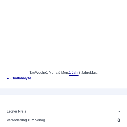
Tag
Woche
1 Monat
6 Mon.
1 Jahr
3 Jahre
Max.
► Chartanalyse
-
-
Letzter Preis
0
Veränderung zum Vortag