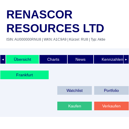
RENASCOR
RESOURCES LTD
ISIN: AU000000RNU8
| WKN: A1C9A9
| Kürzel: RU8
| Typ: Aktie
Übersicht
Charts
News
Kennzahlen
◄
►
Frankfurt
Watchlist
Portfolio
Kaufen
Verkaufen