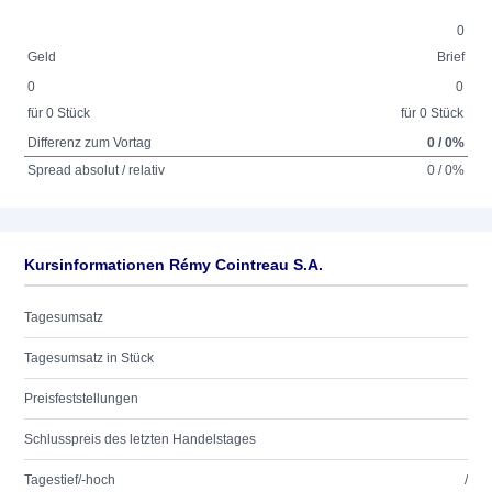
0
Geld
Brief
0
0
für 0 Stück
für 0 Stück
Differenz zum Vortag
0 / 0%
Spread absolut / relativ
0 / 0%
Kursinformationen Rémy Cointreau S.A.
Tagesumsatz
Tagesumsatz in Stück
Preisfeststellungen
Schlusspreis des letzten Handelstages
Tagestief/-hoch
/