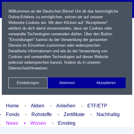
Willkommen an der Deutschen Börse! Um dir das bestmögliche
Online-Erlebnis zu ermöglichen, setzen wir auf unserer
Webseite Cookies ein. Mit dem Klicken auf "Akzeptieren"
erklärst du dich damit einverstanden, dass wir Cookies oder
verwandte Technologien verwenden dürfen. Über den Button
"Einstellungen" kannst du der Verwendung der genannten
Dienste im Einzelnen zustimmen oder widersprechen.
Detaillierte Informationen und wie du der Verwendung von
Cookies und verwandten Technologien auf dieser Website
Name / WKN / ISIN / Kürzel
jederzeit widersprechen kannst, findest du in unseren
Datenschutzhinweisen
.
Newsletter
Kontakt
English
Einstellungen
Ablehnen
Akzeptieren
Xetra Realtime
Watchlist
Portfolio
Login
Home
Aktien
Anleihen
ETF/ETP
Fonds
Rohstoffe
Zertifikate
Nachhaltig
News
Wissen
Einstieg