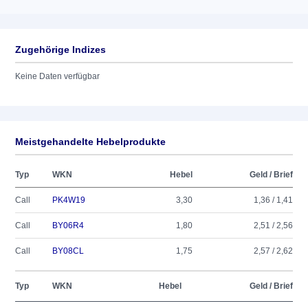
Zugehörige Indizes
Keine Daten verfügbar
Meistgehandelte Hebelprodukte
Typ
WKN
Hebel
Geld / Brief
Call
PK4W19
3,30
1,36 / 1,41
Call
BY06R4
1,80
2,51 / 2,56
Call
BY08CL
1,75
2,57 / 2,62
Typ
WKN
Hebel
Geld / Brief