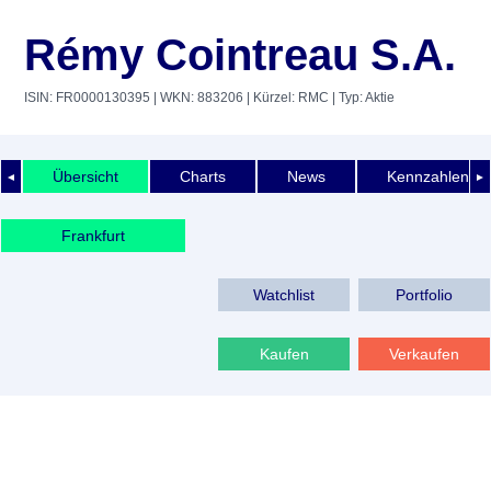
Rémy Cointreau S.A.
ISIN: FR0000130395
| WKN: 883206
| Kürzel: RMC
| Typ: Aktie
Übersicht
Charts
News
Kennzahlen
◄
►
Frankfurt
Watchlist
Portfolio
Kaufen
Verkaufen