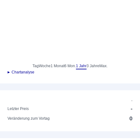
Tag
Woche
1 Monat
6 Mon.
1 Jahr
3 Jahre
Max.
► Chartanalyse
-
-
Letzter Preis
0
Veränderung zum Vortag