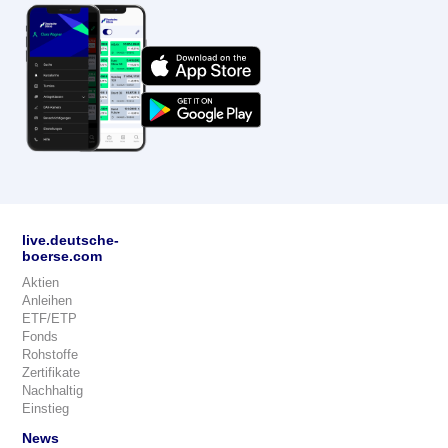
live.deutsche-
boerse.com
Aktien
Anleihen
ETF/ETP
Fonds
Rohstoffe
Zertifikate
Nachhaltig
Einstieg
News