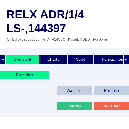
RELX ADR/1/4
LS-,144397
ISIN: US7595301083
| WKN: A14VSC
| Kürzel: RDED
| Typ: Aktie
Übersicht
Charts
News
Kennzahlen
◄
►
Frankfurt
Watchlist
Portfolio
Kaufen
Verkaufen