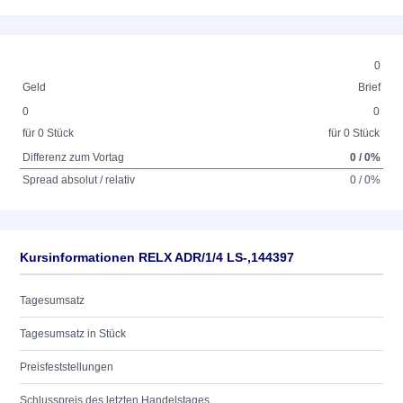
0
Geld
Brief
0
0
für 0 Stück
für 0 Stück
Differenz zum Vortag
0 / 0%
Spread absolut / relativ
0 / 0%
Kursinformationen RELX ADR/1/4 LS-,144397
Tagesumsatz
Tagesumsatz in Stück
Preisfeststellungen
Schlusspreis des letzten Handelstages