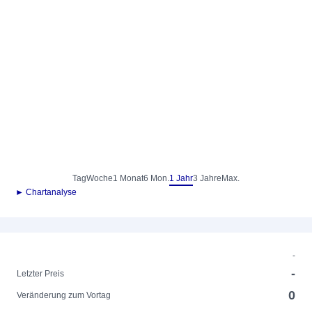
Tag
Woche
1 Monat
6 Mon.
1 Jahr
3 Jahre
Max.
► Chartanalyse
-
-
Letzter Preis
0
Veränderung zum Vortag