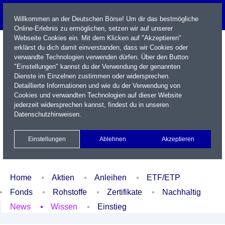
Willkommen an der Deutschen Börse! Um dir das bestmögliche
Online-Erlebnis zu ermöglichen, setzen wir auf unserer
Webseite Cookies ein. Mit dem Klicken auf "Akzeptieren"
erklärst du dich damit einverstanden, dass wir Cookies oder
verwandte Technologien verwenden dürfen. Über den Button
"Einstellungen" kannst du der Verwendung der genannten
Dienste im Einzelnen zustimmen oder widersprechen.
Detaillierte Informationen und wie du der Verwendung von
Cookies und verwandten Technologien auf dieser Website
Name / WKN / ISIN / Kürzel
jederzeit widersprechen kannst, findest du in unseren
Datenschutzhinweisen
.
Newsletter
Kontakt
English
Einstellungen
Ablehnen
Akzeptieren
Xetra Realtime
Watchlist
Portfolio
Login
Home
Aktien
Anleihen
ETF/ETP
Fonds
Rohstoffe
Zertifikate
Nachhaltig
News
Wissen
Einstieg