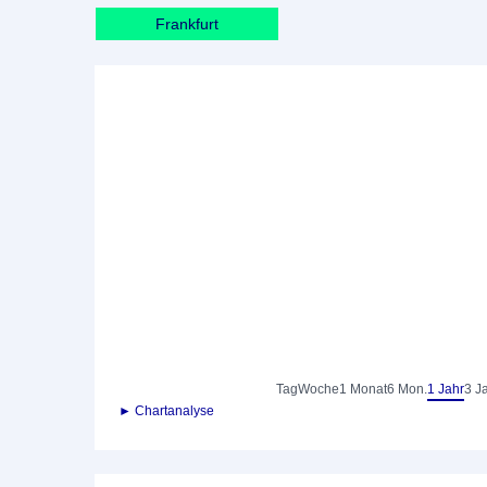
Frankfurt
Tag
Woche
1 Monat
6 Mon.
1 Jahr
3 J
► Chartanalyse