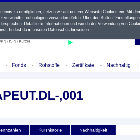
ebnis zu ermöglichen, setzen wir auf unserer Webseite Cookies ein. Mit de
der verwandte Technologien verwenden dürfen. Über den Button "Einstellungen
ersprechen. Detaillierte Informationen und wie du der Verwendung von Cooki
nst, findest du in unseren
Datenschutzhinweisen
.
KN / ISIN / Kürzel
Fonds
Rohstoffe
Zertifikate
Nachhaltig
EUT.DL-,001
ennzahlen
Kurshistorie
Nachhaltigkeit