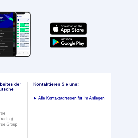
bsites der
Kontaktieren Sie uns:
utsche
►
Alle Kontaktadressen für Ihr Anliegen
rse
Trading)
rse Group