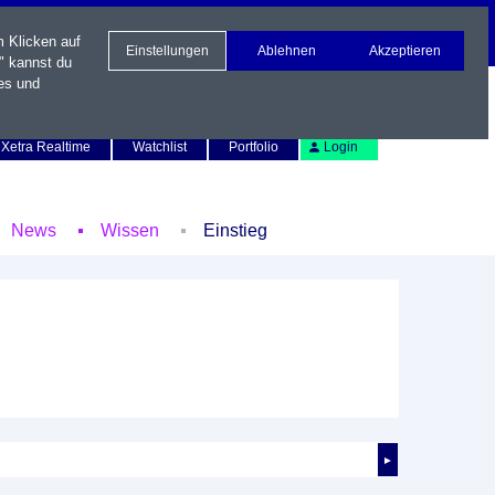
m Klicken auf
Einstellungen
Ablehnen
Akzeptieren
" kannst du
es und
Newsletter
Kontakt
English
Xetra Realtime
Watchlist
Portfolio
Login
News
Wissen
Einstieg
►