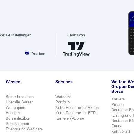
okie-Einstellungen
Charts von
Drucken
Wissen
Services
Weitere We
Gruppe De
Börse
Börse besuchen
Watchlist
Karriere
Über die Börsen
Portfolio
Presse
Wertpapiere
Xetra Realtime für Aktien
Deutsche Bö
Handeln
Xetra Realtime für ETFs
(Listing und 
Börsenlexikon
Karriere @Börse
Deutsche Bö
Publikationen
Eurex
Events und Webinare
Xetra-Gold