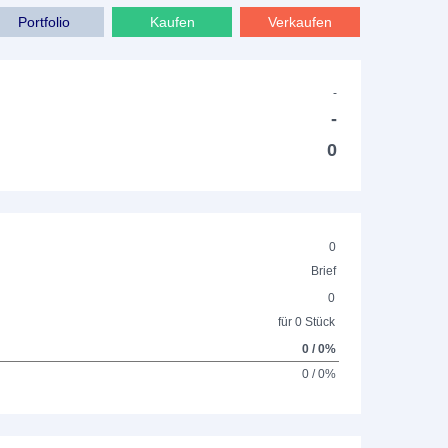
Portfolio
Kaufen
Verkaufen
-
-
0
0
Brief
0
für 0 Stück
0 / 0%
0 / 0%