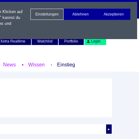
m Klicken auf
Einstellungen
Ablehnen
Akzeptieren
" kannst du
es und
Newsletter
Kontakt
English
Xetra Realtime
Watchlist
Portfolio
Login
News
Wissen
Einstieg
►