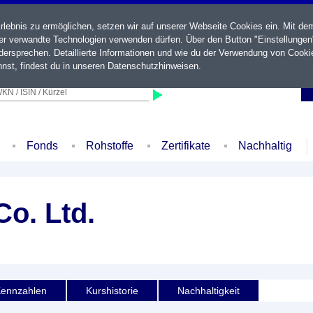
ebnis zu ermöglichen, setzen wir auf unserer Webseite Cookies ein. Mit de
der verwandte Technologien verwenden dürfen. Über den Button "Einstellungen
ersprechen. Detaillierte Informationen und wie du der Verwendung von Cooki
nst, findest du in unseren
Datenschutzhinweisen
.
KN / ISIN / Kürzel
Fonds
Rohstoffe
Zertifikate
Nachhaltig
Co. Ltd.
ennzahlen
Kurshistorie
Nachhaltigkeit