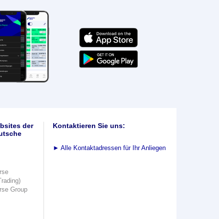
bsites der
Kontaktieren Sie uns:
utsche
►
Alle Kontaktadressen für Ihr Anliegen
rse
Trading)
rse Group