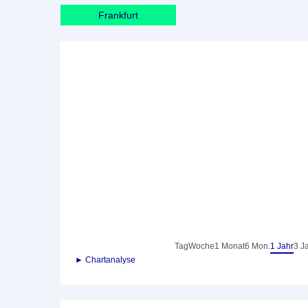
Frankfurt
Tag
Woche
1 Monat
6 Mon.
1 Jahr
3 J
► Chartanalyse