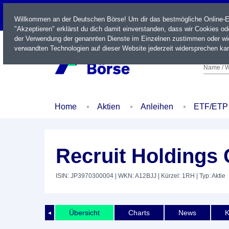
LIVE
Willkommen an der Deutschen Börse! Um dir das bestmögliche Online-Erl
"Akzeptieren" erklärst du dich damit einverstanden, dass wir Cookies o
der Verwendung der genannten Dienste im Einzelnen zustimmen oder wid
verwandten Technologien auf dieser Website jederzeit widersprechen kan
Name / W
Home
Aktien
Anleihen
ETF/ETP
Recruit Holdings 
ISIN: JP3970300004
| WKN: A12BJJ
| Kürzel: 1RH
| Typ: Aktie
Übersicht
Charts
News
K
◄