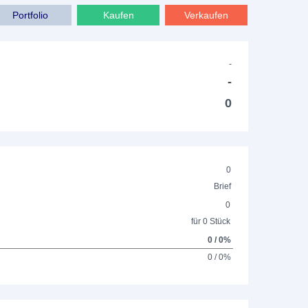
Portfolio
Kaufen
Verkaufen
-
-
0
0
Brief
0
für 0 Stück
0 / 0%
0 / 0%