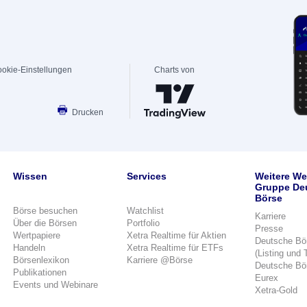
okie-Einstellungen
Charts von
Drucken
Wissen
Services
Weitere We
Gruppe De
Börse
Börse besuchen
Watchlist
Karriere
Über die Börsen
Portfolio
Presse
Wertpapiere
Xetra Realtime für Aktien
Deutsche Bö
Handeln
Xetra Realtime für ETFs
(Listing und 
Börsenlexikon
Karriere @Börse
Deutsche Bö
Publikationen
Eurex
Events und Webinare
Xetra-Gold