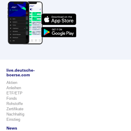
live.deutsche-
boerse.com
Aktien
Anleihen
ETF/ETP
Fonds
Rohstoffe
Zertifikate
Nachhaltig
Einstieg
News