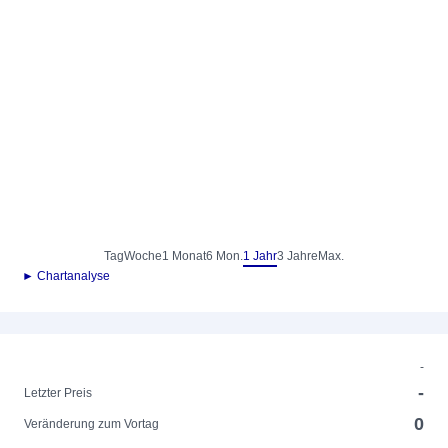
Tag
Woche
1 Monat
6 Mon.
1 Jahr
3 Jahre
Max.
► Chartanalyse
-
-
Letzter Preis
0
Veränderung zum Vortag