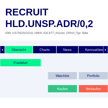
RECRUIT
HLD.UNSP.ADR/0,2
ISIN: US75629J1016
| WKN: A3C6T7
| Kürzel: 1RHA
| Typ: Aktie
Übersicht
Charts
News
Kennzahlen
◄
►
Frankfurt
Watchlist
Portfolio
Kaufen
Verkaufen