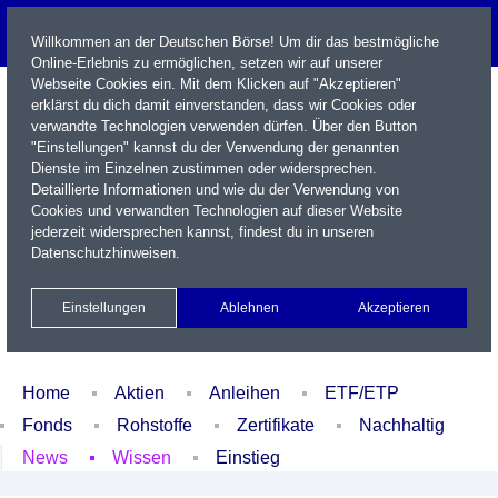
Willkommen an der Deutschen Börse! Um dir das bestmögliche
Online-Erlebnis zu ermöglichen, setzen wir auf unserer
Webseite Cookies ein. Mit dem Klicken auf "Akzeptieren"
erklärst du dich damit einverstanden, dass wir Cookies oder
verwandte Technologien verwenden dürfen. Über den Button
"Einstellungen" kannst du der Verwendung der genannten
Dienste im Einzelnen zustimmen oder widersprechen.
Detaillierte Informationen und wie du der Verwendung von
Cookies und verwandten Technologien auf dieser Website
Name / WKN / ISIN / Kürzel
jederzeit widersprechen kannst, findest du in unseren
Datenschutzhinweisen
.
Newsletter
Kontakt
English
Einstellungen
Ablehnen
Akzeptieren
Xetra Realtime
Watchlist
Portfolio
Login
Home
Aktien
Anleihen
ETF/ETP
Fonds
Rohstoffe
Zertifikate
Nachhaltig
News
Wissen
Einstieg