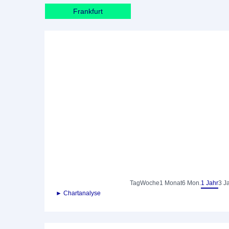
Frankfurt
Tag
Woche
1 Monat
6 Mon.
1 Jahr
3 J
► Chartanalyse