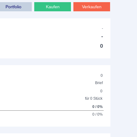
Portfolio
Kaufen
Verkaufen
-
-
0
0
Brief
0
für 0 Stück
0 / 0%
0 / 0%