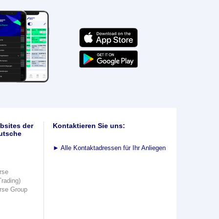
bsites der
Kontaktieren Sie uns:
utsche
►
Alle Kontaktadressen für Ihr Anliegen
rse
Trading)
rse Group