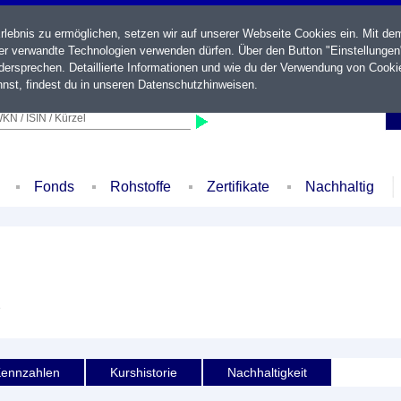
ebnis zu ermöglichen, setzen wir auf unserer Webseite Cookies ein. Mit de
der verwandte Technologien verwenden dürfen. Über den Button "Einstellungen
ersprechen. Detaillierte Informationen und wie du der Verwendung von Cooki
nst, findest du in unseren
Datenschutzhinweisen
.
KN / ISIN / Kürzel
Fonds
Rohstoffe
Zertifikate
Nachhaltig
e
ennzahlen
Kurshistorie
Nachhaltigkeit