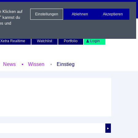
m Klicken auf
Einstellungen
Ablehnen
Akzeptieren
" kannst du
es und
Newsletter
Kontakt
English
Xetra Realtime
Watchlist
Portfolio
Login
News
Wissen
Einstieg
►