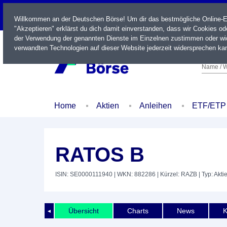
LIVE
Willkommen an der Deutschen Börse! Um dir das bestmögliche Online-Erl
"Akzeptieren" erklärst du dich damit einverstanden, dass wir Cookies o
der Verwendung der genannten Dienste im Einzelnen zustimmen oder wid
verwandten Technologien auf dieser Website jederzeit widersprechen kan
Name / W
Home
Aktien
Anleihen
ETF/ETP
RATOS B
ISIN: SE0000111940
| WKN: 882286
| Kürzel: RAZB
| Typ: Akti
Übersicht
Charts
News
K
◄