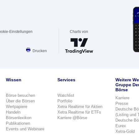
okie-Einstellungen
Charts von
Drucken
Wissen
Services
Weitere We
Gruppe De
Börse
Börse besuchen
Watchlist
Karriere
Über die Börsen
Portfolio
Presse
Wertpapiere
Xetra Realtime für Aktien
Deutsche Bö
Handeln
Xetra Realtime für ETFs
(Listing und 
Börsenlexikon
Karriere @Börse
Deutsche Bö
Publikationen
Eurex
Events und Webinare
Xetra-Gold