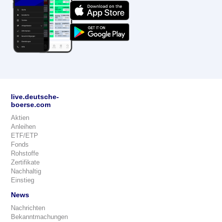
live.deutsche-
boerse.com
Aktien
Anleihen
ETF/ETP
Fonds
Rohstoffe
Zertifikate
Nachhaltig
Einstieg
News
Nachrichten
Bekanntmachungen