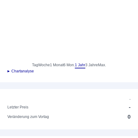
Tag
Woche
1 Monat
6 Mon.
1 Jahr
3 Jahre
Max.
► Chartanalyse
-
-
Letzter Preis
0
Veränderung zum Vortag