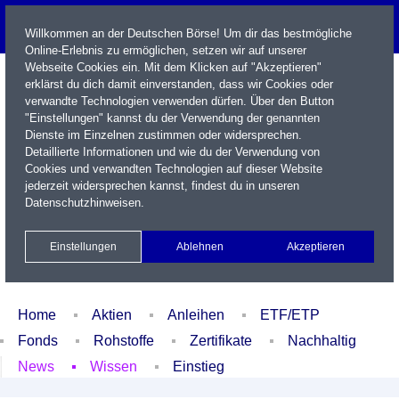
Willkommen an der Deutschen Börse! Um dir das bestmögliche
Online-Erlebnis zu ermöglichen, setzen wir auf unserer
Webseite Cookies ein. Mit dem Klicken auf "Akzeptieren"
erklärst du dich damit einverstanden, dass wir Cookies oder
verwandte Technologien verwenden dürfen. Über den Button
"Einstellungen" kannst du der Verwendung der genannten
Dienste im Einzelnen zustimmen oder widersprechen.
Detaillierte Informationen und wie du der Verwendung von
Cookies und verwandten Technologien auf dieser Website
Name / WKN / ISIN / Kürzel
jederzeit widersprechen kannst, findest du in unseren
Datenschutzhinweisen
.
Newsletter
Kontakt
English
Einstellungen
Ablehnen
Akzeptieren
Xetra Realtime
Watchlist
Portfolio
Login
Home
Aktien
Anleihen
ETF/ETP
Fonds
Rohstoffe
Zertifikate
Nachhaltig
News
Wissen
Einstieg