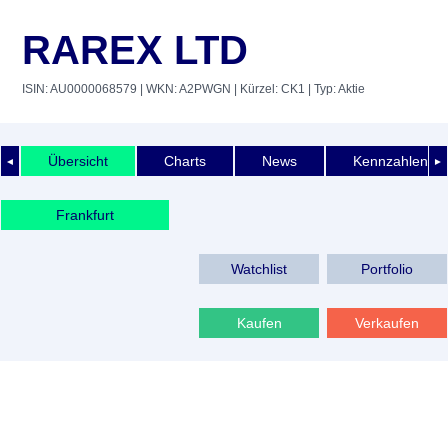
RAREX LTD
ISIN: AU0000068579
| WKN: A2PWGN
| Kürzel: CK1
| Typ: Aktie
Übersicht
Charts
News
Kennzahlen
◄
►
Frankfurt
Watchlist
Portfolio
Kaufen
Verkaufen