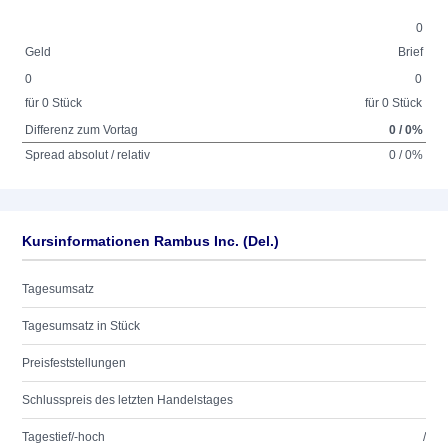
0
Geld
Brief
0
0
für 0 Stück
für 0 Stück
Differenz zum Vortag
0 / 0%
Spread absolut / relativ
0 / 0%
Kursinformationen Rambus Inc. (Del.)
Tagesumsatz
Tagesumsatz in Stück
Preisfeststellungen
Schlusspreis des letzten Handelstages
Tagestief/-hoch
/