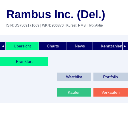
Rambus Inc. (Del.)
ISIN: US7509171069
| WKN: 906870
| Kürzel: RMB
| Typ: Aktie
Übersicht
Charts
News
Kennzahlen
◄
►
Frankfurt
Watchlist
Portfolio
Kaufen
Verkaufen