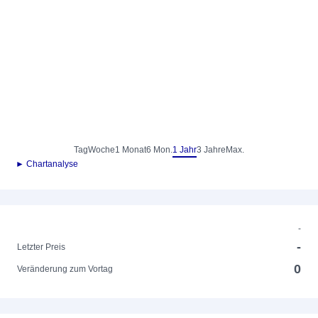
Tag
Woche
1 Monat
6 Mon.
1 Jahr
3 Jahre
Max.
► Chartanalyse
-
-
Letzter Preis
0
Veränderung zum Vortag