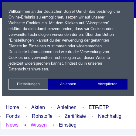
Willkommen an der Deutschen Börse! Um dir das bestmögliche
Online-Erlebnis zu ermöglichen, setzen wir auf unserer
Webseite Cookies ein. Mit dem Klicken auf "Akzeptieren"
erklärst du dich damit einverstanden, dass wir Cookies oder
verwandte Technologien verwenden dürfen. Über den Button
"Einstellungen" kannst du der Verwendung der genannten
Dienste im Einzelnen zustimmen oder widersprechen.
Detaillierte Informationen und wie du der Verwendung von
Cookies und verwandten Technologien auf dieser Website
Name / WKN / ISIN / Kürzel
jederzeit widersprechen kannst, findest du in unseren
Datenschutzhinweisen
.
Newsletter
Kontakt
English
Einstellungen
Ablehnen
Akzeptieren
Xetra Realtime
Watchlist
Portfolio
Login
Home
Aktien
Anleihen
ETF/ETP
Fonds
Rohstoffe
Zertifikate
Nachhaltig
News
Wissen
Einstieg