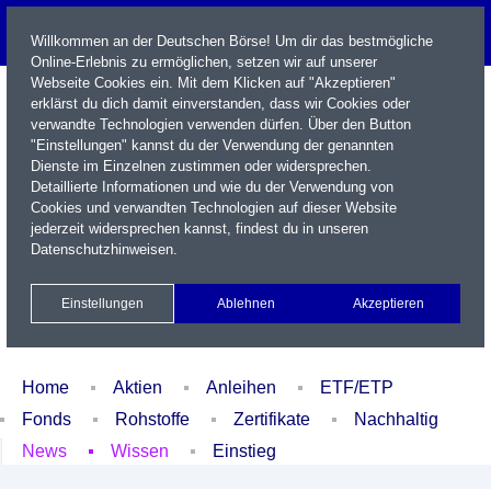
Willkommen an der Deutschen Börse! Um dir das bestmögliche
Online-Erlebnis zu ermöglichen, setzen wir auf unserer
Webseite Cookies ein. Mit dem Klicken auf "Akzeptieren"
erklärst du dich damit einverstanden, dass wir Cookies oder
verwandte Technologien verwenden dürfen. Über den Button
"Einstellungen" kannst du der Verwendung der genannten
Dienste im Einzelnen zustimmen oder widersprechen.
Detaillierte Informationen und wie du der Verwendung von
Cookies und verwandten Technologien auf dieser Website
Name / WKN / ISIN / Kürzel
jederzeit widersprechen kannst, findest du in unseren
Datenschutzhinweisen
.
Newsletter
Kontakt
English
Einstellungen
Ablehnen
Akzeptieren
Xetra Realtime
Watchlist
Portfolio
Login
Home
Aktien
Anleihen
ETF/ETP
Fonds
Rohstoffe
Zertifikate
Nachhaltig
News
Wissen
Einstieg