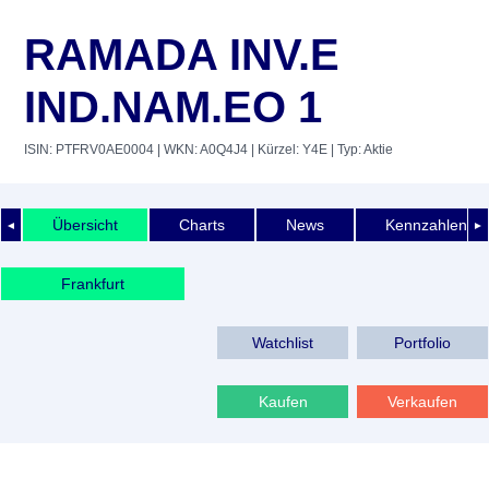
RAMADA INV.E
IND.NAM.EO 1
ISIN: PTFRV0AE0004
| WKN: A0Q4J4
| Kürzel: Y4E
| Typ: Aktie
Übersicht
Charts
News
Kennzahlen
◄
►
Frankfurt
Watchlist
Portfolio
Kaufen
Verkaufen