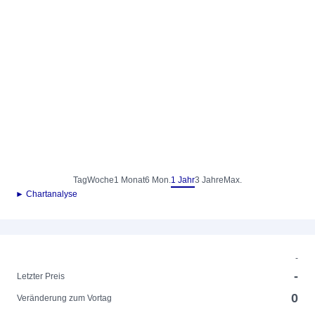
Tag
Woche
1 Monat
6 Mon.
1 Jahr
3 Jahre
Max.
► Chartanalyse
-
-
Letzter Preis
0
Veränderung zum Vortag