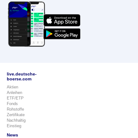
live.deutsche-
boerse.com
Aktien
Anleihen
ETF/ETP
Fonds
Rohstoffe
Zertifikate
Nachhaltig
Einstieg
News