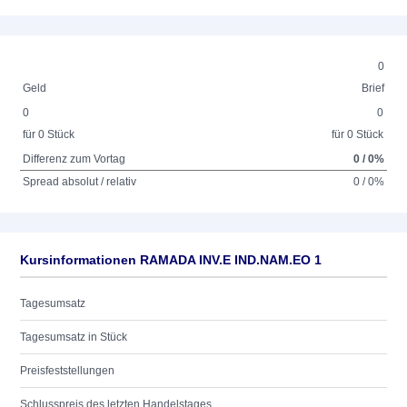
0
Geld
Brief
0
0
für 0 Stück
für 0 Stück
Differenz zum Vortag
0 / 0%
Spread absolut / relativ
0 / 0%
Kursinformationen RAMADA INV.E IND.NAM.EO 1
Tagesumsatz
Tagesumsatz in Stück
Preisfeststellungen
Schlusspreis des letzten Handelstages