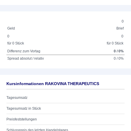
0
Geld
Brief
0
0
für 0 Stück
für 0 Stück
Differenz zum Vortag
0 / 0%
Spread absolut / relativ
0 / 0%
Kursinformationen RAKOVINA THERAPEUTICS
Tagesumsatz
Tagesumsatz in Stück
Preisfeststellungen
Schlusspreis des letzten Handelstages