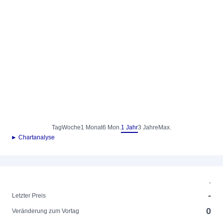
Tag
Woche
1 Monat
6 Mon.
1 Jahr
3 Jahre
Max.
► Chartanalyse
-
-
Letzter Preis
0
Veränderung zum Vortag