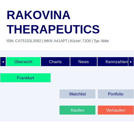
RAKOVINA
THERAPEUTICS
ISIN: CA75103L3092
| WKN: A41APT
| Kürzel: 7JO0
| Typ: Aktie
Übersicht
Charts
News
Kennzahlen
◄
►
Frankfurt
Watchlist
Portfolio
Kaufen
Verkaufen