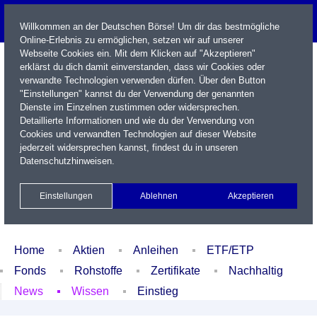
Willkommen an der Deutschen Börse! Um dir das bestmögliche
Online-Erlebnis zu ermöglichen, setzen wir auf unserer
Webseite Cookies ein. Mit dem Klicken auf "Akzeptieren"
erklärst du dich damit einverstanden, dass wir Cookies oder
verwandte Technologien verwenden dürfen. Über den Button
"Einstellungen" kannst du der Verwendung der genannten
Dienste im Einzelnen zustimmen oder widersprechen.
Detaillierte Informationen und wie du der Verwendung von
Cookies und verwandten Technologien auf dieser Website
Name / WKN / ISIN / Kürzel
jederzeit widersprechen kannst, findest du in unseren
Datenschutzhinweisen
.
Newsletter
Kontakt
English
Einstellungen
Ablehnen
Akzeptieren
Xetra Realtime
Watchlist
Portfolio
Login
Home
Aktien
Anleihen
ETF/ETP
Fonds
Rohstoffe
Zertifikate
Nachhaltig
News
Wissen
Einstieg