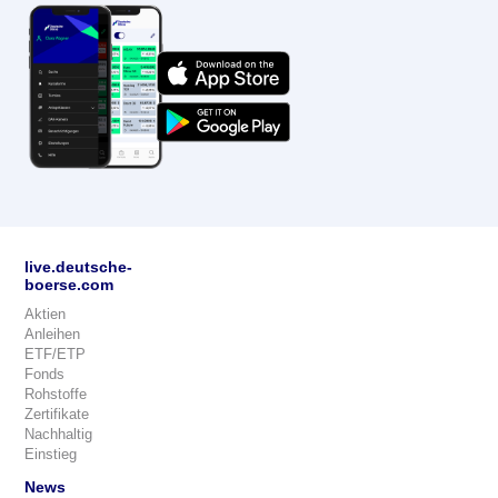
live.deutsche-
boerse.com
Aktien
Anleihen
ETF/ETP
Fonds
Rohstoffe
Zertifikate
Nachhaltig
Einstieg
News