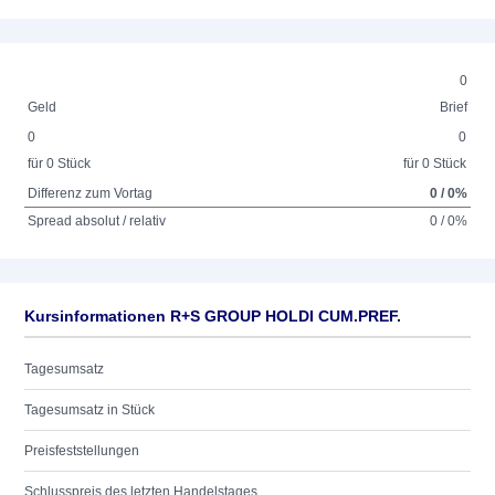
0
Geld
Brief
0
0
für 0 Stück
für 0 Stück
Differenz zum Vortag
0 / 0%
Spread absolut / relativ
0 / 0%
Kursinformationen R+S GROUP HOLDI CUM.PREF.
Tagesumsatz
Tagesumsatz in Stück
Preisfeststellungen
Schlusspreis des letzten Handelstages