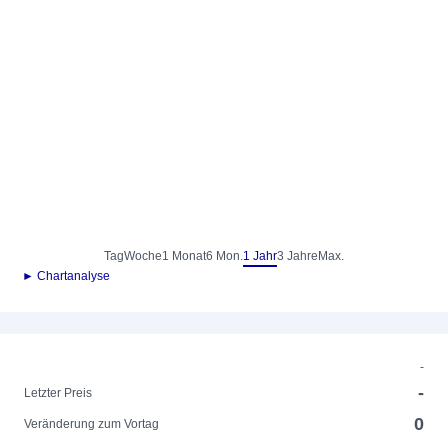
Tag
Woche
1 Monat
6 Mon.
1 Jahr
3 Jahre
Max.
► Chartanalyse
-
-
Letzter Preis
0
Veränderung zum Vortag