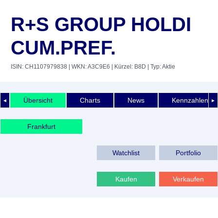
R+S GROUP HOLDI
CUM.PREF.
ISIN: CH1107979838
| WKN: A3C9E6
| Kürzel: B8D
| Typ: Aktie
Übersicht
Charts
News
Kennzahlen
◄
►
Frankfurt
Watchlist
Portfolio
Kaufen
Verkaufen