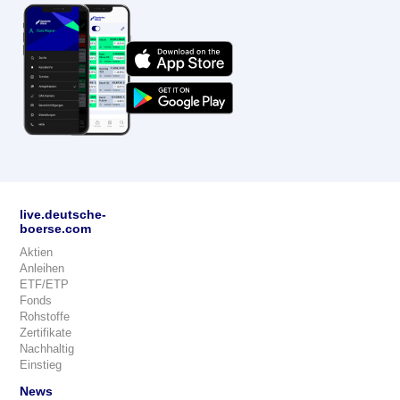
live.deutsche-
boerse.com
Aktien
Anleihen
ETF/ETP
Fonds
Rohstoffe
Zertifikate
Nachhaltig
Einstieg
News