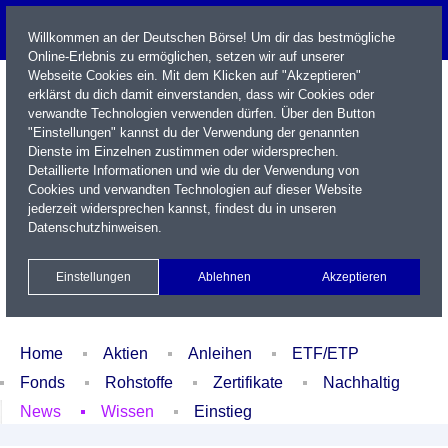
Willkommen an der Deutschen Börse! Um dir das bestmögliche
Online-Erlebnis zu ermöglichen, setzen wir auf unserer
Webseite Cookies ein. Mit dem Klicken auf "Akzeptieren"
erklärst du dich damit einverstanden, dass wir Cookies oder
verwandte Technologien verwenden dürfen. Über den Button
"Einstellungen" kannst du der Verwendung der genannten
Dienste im Einzelnen zustimmen oder widersprechen.
Detaillierte Informationen und wie du der Verwendung von
Cookies und verwandten Technologien auf dieser Website
Name / WKN / ISIN / Kürzel
jederzeit widersprechen kannst, findest du in unseren
Datenschutzhinweisen
.
Newsletter
Kontakt
English
Einstellungen
Ablehnen
Akzeptieren
Xetra Realtime
Watchlist
Portfolio
Login
Home
Aktien
Anleihen
ETF/ETP
Fonds
Rohstoffe
Zertifikate
Nachhaltig
News
Wissen
Einstieg