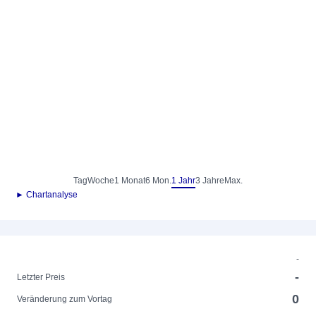
Tag
Woche
1 Monat
6 Mon.
1 Jahr
3 Jahre
Max.
► Chartanalyse
-
-
Letzter Preis
0
Veränderung zum Vortag