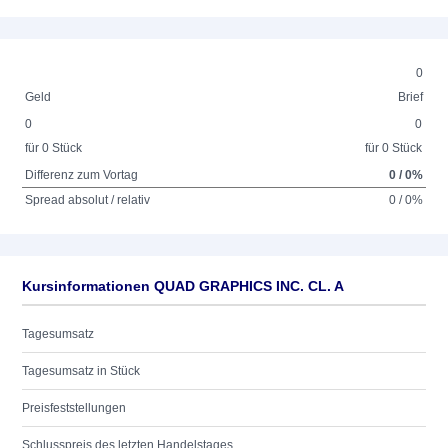
0
Geld
Brief
0
0
für 0 Stück
für 0 Stück
Differenz zum Vortag
0 / 0%
Spread absolut / relativ
0 / 0%
Kursinformationen QUAD GRAPHICS INC. CL. A
Tagesumsatz
Tagesumsatz in Stück
Preisfeststellungen
Schlusspreis des letzten Handelstages