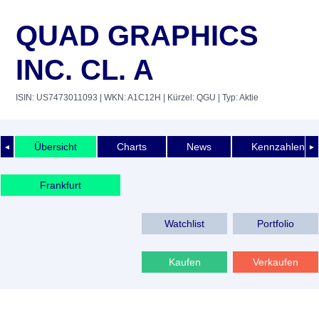
QUAD GRAPHICS
INC. CL. A
ISIN: US7473011093
| WKN: A1C12H
| Kürzel: QGU
| Typ: Aktie
Übersicht
Charts
News
Kennzahlen
◄
►
Frankfurt
Watchlist
Portfolio
Kaufen
Verkaufen