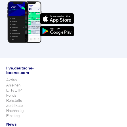
live.deutsche-
boerse.com
Aktien
Anleihen
ETF/ETP
Fonds
Rohstoffe
Zertifikate
Nachhaltig
Einstieg
News