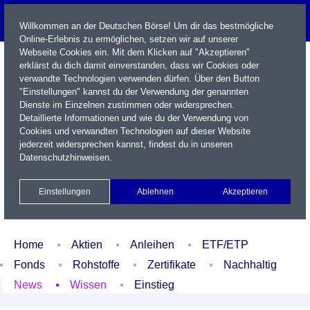
Willkommen an der Deutschen Börse! Um dir das bestmögliche
Online-Erlebnis zu ermöglichen, setzen wir auf unserer
Webseite Cookies ein. Mit dem Klicken auf "Akzeptieren"
erklärst du dich damit einverstanden, dass wir Cookies oder
verwandte Technologien verwenden dürfen. Über den Button
"Einstellungen" kannst du der Verwendung der genannten
Dienste im Einzelnen zustimmen oder widersprechen.
Detaillierte Informationen und wie du der Verwendung von
Cookies und verwandten Technologien auf dieser Website
Name / WKN / ISIN / Kürzel
jederzeit widersprechen kannst, findest du in unseren
Datenschutzhinweisen
.
Newsletter
Kontakt
English
Einstellungen
Ablehnen
Akzeptieren
Xetra Realtime
Watchlist
Portfolio
Login
Home
Aktien
Anleihen
ETF/ETP
Fonds
Rohstoffe
Zertifikate
Nachhaltig
News
Wissen
Einstieg