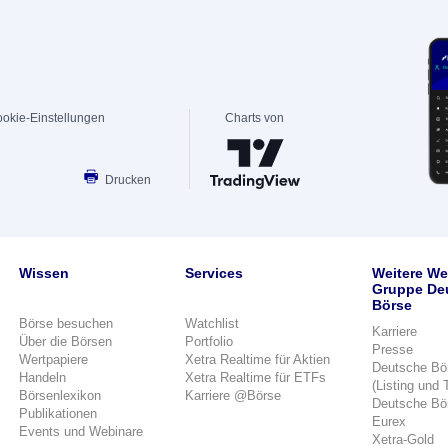
okie-Einstellungen
Charts von
Drucken
Wissen
Services
Weitere We
Gruppe De
Börse
Börse besuchen
Watchlist
Karriere
Über die Börsen
Portfolio
Presse
Wertpapiere
Xetra Realtime für Aktien
Deutsche Bö
Handeln
Xetra Realtime für ETFs
(Listing und 
Börsenlexikon
Karriere @Börse
Deutsche Bö
Publikationen
Eurex
Events und Webinare
Xetra-Gold