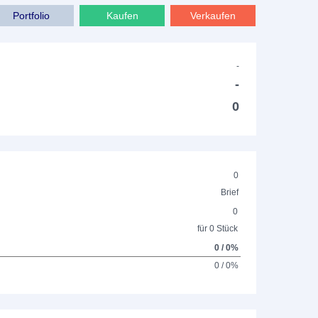
Portfolio
Kaufen
Verkaufen
-
-
0
0
Brief
0
für 0 Stück
0 / 0%
0 / 0%