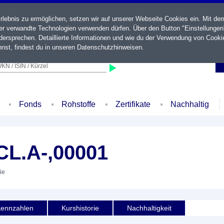
ebnis zu ermöglichen, setzen wir auf unserer Webseite Cookies ein. Mit de
der verwandte Technologien verwenden dürfen. Über den Button "Einstellungen
ersprechen. Detaillierte Informationen und wie du der Verwendung von Cooki
nst, findest du in unseren
Datenschutzhinweisen
.
KN / ISIN / Kürzel
Fonds
Rohstoffe
Zertifikate
Nachhaltig
L.A-,00001
ie
ennzahlen
Kurshistorie
Nachhaltigkeit