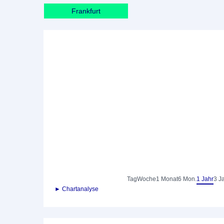
Frankfurt
Tag
Woche
1 Monat
6 Mon.
1 Jahr
3 J
► Chartanalyse