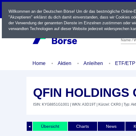
LIVE
Willkommen an der Deutschen Börse! Um dir das bestmögliche Online-Erl
"Akzeptieren" erklärst du dich damit einverstanden, dass wir Cookies o
der Verwendung der genannten Dienste im Einzelnen zustimmen oder wid
verwandten Technologien auf dieser Website jederzeit widersprechen kan
Name / W
Home
Aktien
Anleihen
ETF/ETP
QFIN HOLDINGS C
ISIN: KYG8851G1001
| WKN: A3D19T
| Kürzel: CKR0
| Typ: Akt
Übersicht
Charts
News
K
◄