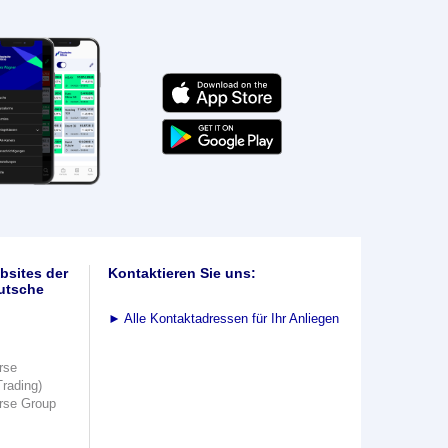
bsites der
Kontaktieren Sie uns:
utsche
►
Alle Kontaktadressen für Ihr Anliegen
rse
Trading)
rse Group