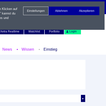
m Klicken auf
Einstellungen
Ablehnen
Akzeptieren
" kannst du
es und
Newsletter
Kontakt
English
Xetra Realtime
Watchlist
Portfolio
Login
News
Wissen
Einstieg
►