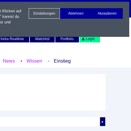
m Klicken auf
Einstellungen
Ablehnen
Akzeptieren
" kannst du
es und
Newsletter
Kontakt
English
Xetra Realtime
Watchlist
Portfolio
Login
News
Wissen
Einstieg
►