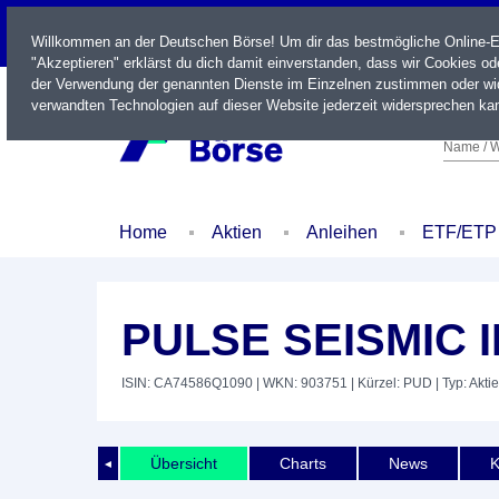
LIVE
Willkommen an der Deutschen Börse! Um dir das bestmögliche Online-Erl
"Akzeptieren" erklärst du dich damit einverstanden, dass wir Cookies o
der Verwendung der genannten Dienste im Einzelnen zustimmen oder wid
verwandten Technologien auf dieser Website jederzeit widersprechen kan
Name / W
Home
Aktien
Anleihen
ETF/ETP
PULSE SEISMIC I
ISIN: CA74586Q1090
| WKN: 903751
| Kürzel: PUD
| Typ: Aktie
Übersicht
Charts
News
K
◄