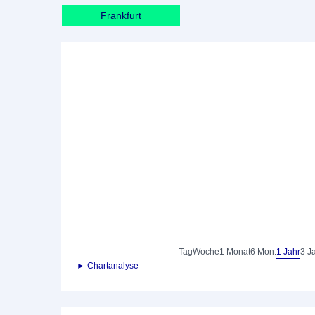
Frankfurt
Tag
Woche
1 Monat
6 Mon.
1 Jahr
3 J
► Chartanalyse