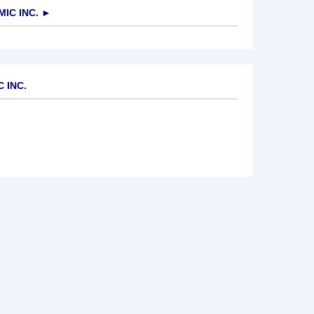
IC INC.
►
 INC.