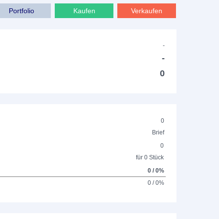
Portfolio
Kaufen
Verkaufen
-
-
0
0
Brief
0
für 0 Stück
0 / 0%
0 / 0%