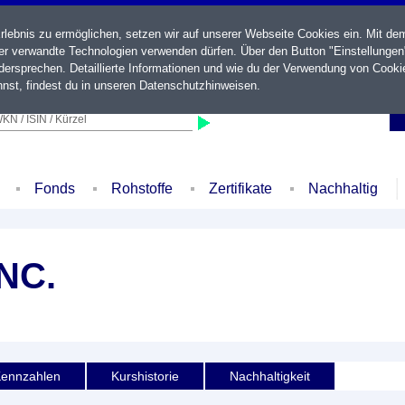
ebnis zu ermöglichen, setzen wir auf unserer Webseite Cookies ein. Mit de
der verwandte Technologien verwenden dürfen. Über den Button "Einstellungen
ersprechen. Detaillierte Informationen und wie du der Verwendung von Cooki
nst, findest du in unseren
Datenschutzhinweisen
.
KN / ISIN / Kürzel
Fonds
Rohstoffe
Zertifikate
Nachhaltig
NC.
ennzahlen
Kurshistorie
Nachhaltigkeit