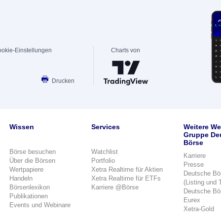
okie-Einstellungen
Charts von
Drucken
Wissen
Services
Weitere We
Gruppe De
Börse
Börse besuchen
Watchlist
Karriere
Über die Börsen
Portfolio
Presse
Wertpapiere
Xetra Realtime für Aktien
Deutsche Bö
Handeln
Xetra Realtime für ETFs
(Listing und 
Börsenlexikon
Karriere @Börse
Deutsche Bö
Publikationen
Eurex
Events und Webinare
Xetra-Gold