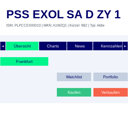
PSS EXOL SA D ZY 1
ISIN: PLPCCEX00010
| WKN: A1WZQ1
| Kürzel: 9B2
| Typ: Aktie
Übersicht
Charts
News
Kennzahlen
◄
►
Frankfurt
Watchlist
Portfolio
Kaufen
Verkaufen