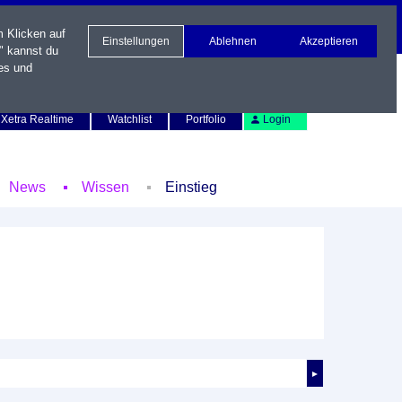
m Klicken auf
Einstellungen
Ablehnen
Akzeptieren
" kannst du
es und
Newsletter
Kontakt
English
Xetra Realtime
Watchlist
Portfolio
Login
News
Wissen
Einstieg
►