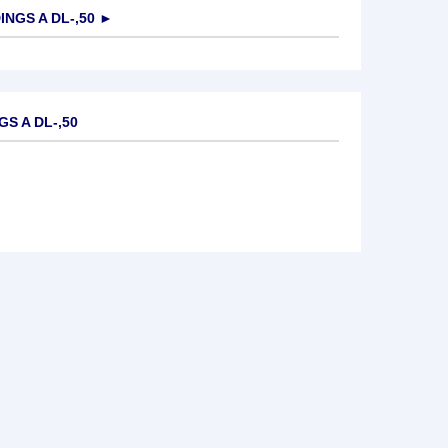
NGS A DL-,50
►
S A DL-,50