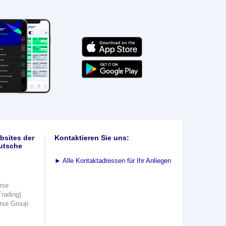
bsites der
Kontaktieren Sie uns:
utsche
►
Alle Kontaktadressen für Ihr Anliegen
rse
Trading)
rse Group