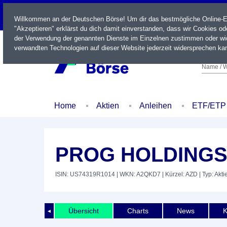
LIVE
Willkommen an der Deutschen Börse! Um dir das bestmögliche Online-Erl
"Akzeptieren" erklärst du dich damit einverstanden, dass wir Cookies o
der Verwendung der genannten Dienste im Einzelnen zustimmen oder wid
verwandten Technologien auf dieser Website jederzeit widersprechen kan
Name / W
Home
Aktien
Anleihen
ETF/ETP
PROG HOLDINGS 
ISIN: US74319R1014
| WKN: A2QKD7
| Kürzel: AZD
| Typ: Akti
Übersicht
Charts
News
K
◄