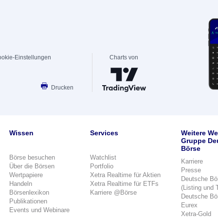
okie-Einstellungen
Charts von
Drucken
Wissen
Services
Weitere We
Gruppe De
Börse
Börse besuchen
Watchlist
Karriere
Über die Börsen
Portfolio
Presse
Wertpapiere
Xetra Realtime für Aktien
Deutsche Bö
Handeln
Xetra Realtime für ETFs
(Listing und 
Börsenlexikon
Karriere @Börse
Deutsche Bö
Publikationen
Eurex
Events und Webinare
Xetra-Gold