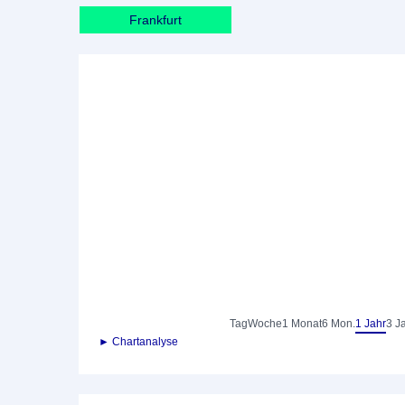
Frankfurt
Tag
Woche
1 Monat
6 Mon.
1 Jahr
3 J
► Chartanalyse