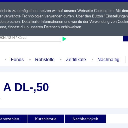
ebnis zu ermöglichen, setzen wir auf unserer Webseite Cookies ein. Mit de
der verwandte Technologien verwenden dürfen. Über den Button "Einstellungen
ersprechen. Detaillierte Informationen und wie du der Verwendung von Cooki
nst, findest du in unseren
Datenschutzhinweisen
.
KN / ISIN / Kürzel
Fonds
Rohstoffe
Zertifikate
Nachhaltig
A DL-,50
e
ennzahlen
Kurshistorie
Nachhaltigkeit