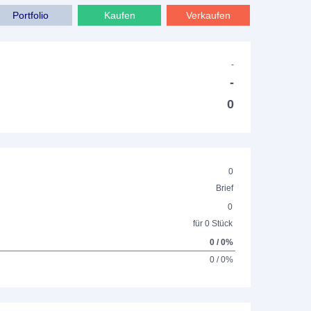
Portfolio
Kaufen
Verkaufen
-
-
0
0
Brief
0
für 0 Stück
0 / 0%
0 / 0%