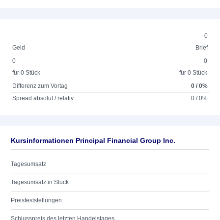
0
Geld
Brief
0
0
für 0 Stück
für 0 Stück
Differenz zum Vortag
0 / 0%
Spread absolut / relativ
0 / 0%
Kursinformationen Principal Financial Group Inc.
Tagesumsatz
Tagesumsatz in Stück
Preisfeststellungen
Schlusspreis des letzten Handelstages