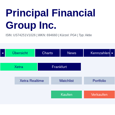
Principal Financial
Group Inc.
ISIN: US74251V1026
| WKN: 694660
| Kürzel: PG4
| Typ: Aktie
Übersicht
Charts
News
Kennzahlen
◄
►
Xetra
Frankfurt
Xetra Realtime
Watchlist
Portfolio
Kaufen
Verkaufen