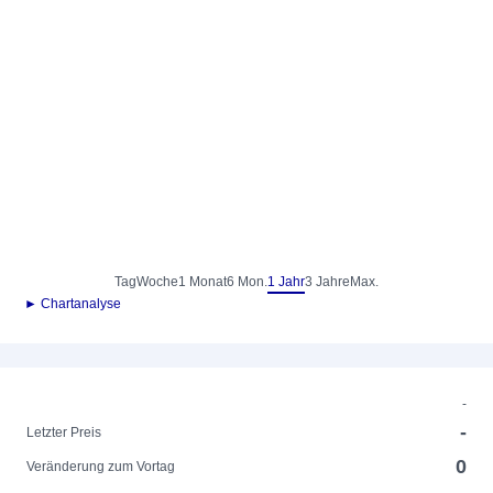
Tag
Woche
1 Monat
6 Mon.
1 Jahr
3 Jahre
Max.
► Chartanalyse
-
-
Letzter Preis
0
Veränderung zum Vortag