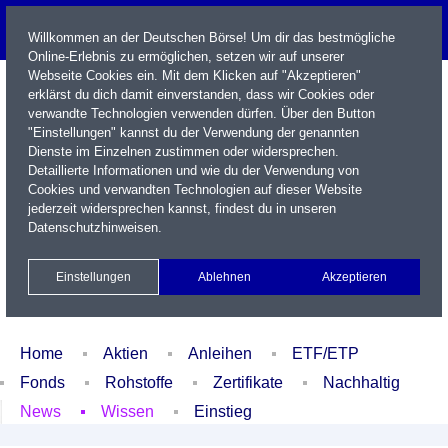
Willkommen an der Deutschen Börse! Um dir das bestmögliche
Online-Erlebnis zu ermöglichen, setzen wir auf unserer
Webseite Cookies ein. Mit dem Klicken auf "Akzeptieren"
erklärst du dich damit einverstanden, dass wir Cookies oder
verwandte Technologien verwenden dürfen. Über den Button
"Einstellungen" kannst du der Verwendung der genannten
Dienste im Einzelnen zustimmen oder widersprechen.
Detaillierte Informationen und wie du der Verwendung von
Cookies und verwandten Technologien auf dieser Website
Name / WKN / ISIN / Kürzel
jederzeit widersprechen kannst, findest du in unseren
Datenschutzhinweisen
.
Newsletter
Kontakt
English
Einstellungen
Ablehnen
Akzeptieren
Xetra Realtime
Watchlist
Portfolio
Login
Home
Aktien
Anleihen
ETF/ETP
Fonds
Rohstoffe
Zertifikate
Nachhaltig
News
Wissen
Einstieg