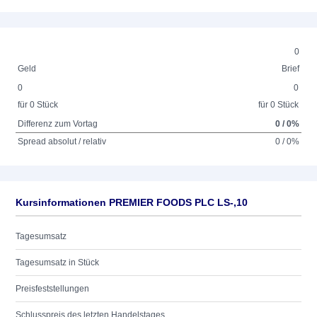
0
Geld
Brief
0
0
für 0 Stück
für 0 Stück
Differenz zum Vortag
0 / 0%
Spread absolut / relativ
0 / 0%
Kursinformationen PREMIER FOODS PLC LS-,10
Tagesumsatz
Tagesumsatz in Stück
Preisfeststellungen
Schlusspreis des letzten Handelstages