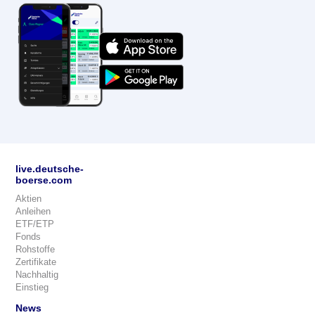
live.deutsche-
boerse.com
Aktien
Anleihen
ETF/ETP
Fonds
Rohstoffe
Zertifikate
Nachhaltig
Einstieg
News