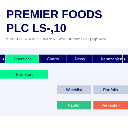
PREMIER FOODS
PLC LS-,10
ISIN: GB00B7N0K053
| WKN: A1JWNB
| Kürzel: FOJ1
| Typ: Aktie
Übersicht
Charts
News
Kennzahlen
◄
►
Frankfurt
Watchlist
Portfolio
Kaufen
Verkaufen