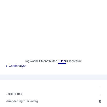
Tag
Woche
1 Monat
6 Mon.
1 Jahr
3 Jahre
Max.
► Chartanalyse
-
-
Letzter Preis
0
Veränderung zum Vortag