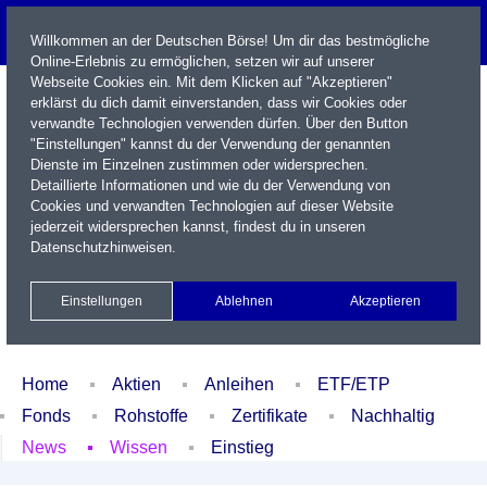
Willkommen an der Deutschen Börse! Um dir das bestmögliche
Online-Erlebnis zu ermöglichen, setzen wir auf unserer
Webseite Cookies ein. Mit dem Klicken auf "Akzeptieren"
erklärst du dich damit einverstanden, dass wir Cookies oder
verwandte Technologien verwenden dürfen. Über den Button
"Einstellungen" kannst du der Verwendung der genannten
Dienste im Einzelnen zustimmen oder widersprechen.
Detaillierte Informationen und wie du der Verwendung von
Cookies und verwandten Technologien auf dieser Website
Name / WKN / ISIN / Kürzel
jederzeit widersprechen kannst, findest du in unseren
Datenschutzhinweisen
.
Newsletter
Kontakt
English
Einstellungen
Ablehnen
Akzeptieren
Xetra Realtime
Watchlist
Portfolio
Login
Home
Aktien
Anleihen
ETF/ETP
Fonds
Rohstoffe
Zertifikate
Nachhaltig
News
Wissen
Einstieg