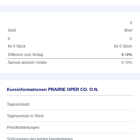
0
Geld
Brief
0
0
für 0 Stück
für 0 Stück
Differenz zum Vortag
0 / 0%
Spread absolut / relativ
0 / 0%
Kursinformationen PRAIRIE OPER CO. O.N.
Tagesumsatz
Tagesumsatz in Stück
Preisfeststellungen
Schlusspreis des letzten Handelstages