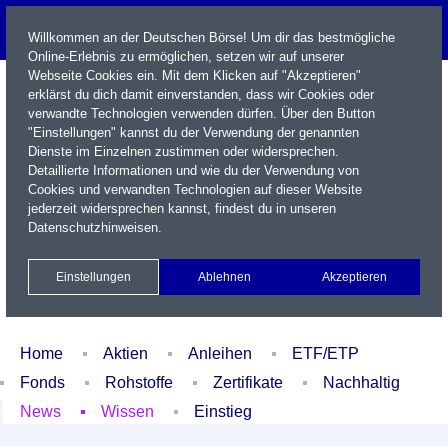
Willkommen an der Deutschen Börse! Um dir das bestmögliche
Online-Erlebnis zu ermöglichen, setzen wir auf unserer
Webseite Cookies ein. Mit dem Klicken auf "Akzeptieren"
erklärst du dich damit einverstanden, dass wir Cookies oder
verwandte Technologien verwenden dürfen. Über den Button
"Einstellungen" kannst du der Verwendung der genannten
Dienste im Einzelnen zustimmen oder widersprechen.
Detaillierte Informationen und wie du der Verwendung von
Cookies und verwandten Technologien auf dieser Website
Name / WKN / ISIN / Kürzel
jederzeit widersprechen kannst, findest du in unseren
Datenschutzhinweisen
.
Newsletter
Kontakt
English
Einstellungen
Ablehnen
Akzeptieren
Xetra Realtime
Watchlist
Portfolio
Login
Home
Aktien
Anleihen
ETF/ETP
Fonds
Rohstoffe
Zertifikate
Nachhaltig
News
Wissen
Einstieg