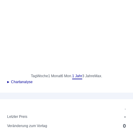
Tag
Woche
1 Monat
6 Mon.
1 Jahr
3 Jahre
Max.
► Chartanalyse
-
-
Letzter Preis
0
Veränderung zum Vortag