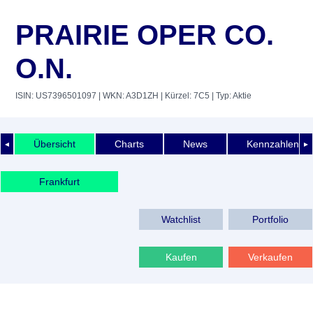
PRAIRIE OPER CO.
O.N.
ISIN: US7396501097
| WKN: A3D1ZH
| Kürzel: 7C5
| Typ: Aktie
Übersicht
Charts
News
Kennzahlen
◄
►
Frankfurt
Watchlist
Portfolio
Kaufen
Verkaufen