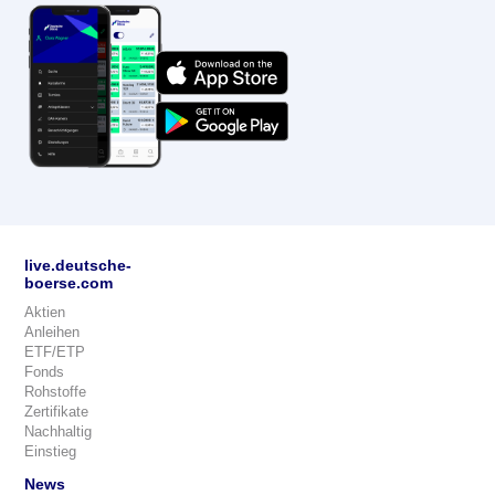
live.deutsche-
boerse.com
Aktien
Anleihen
ETF/ETP
Fonds
Rohstoffe
Zertifikate
Nachhaltig
Einstieg
News