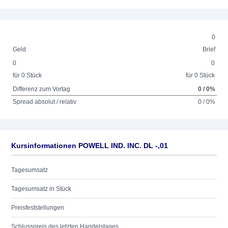
0
Geld
Brief
0
0
für 0 Stück
für 0 Stück
Differenz zum Vortag
0 / 0%
Spread absolut / relativ
0 / 0%
Kursinformationen POWELL IND. INC. DL -,01
Tagesumsatz
Tagesumsatz in Stück
Preisfeststellungen
Schlusspreis des letzten Handelstages