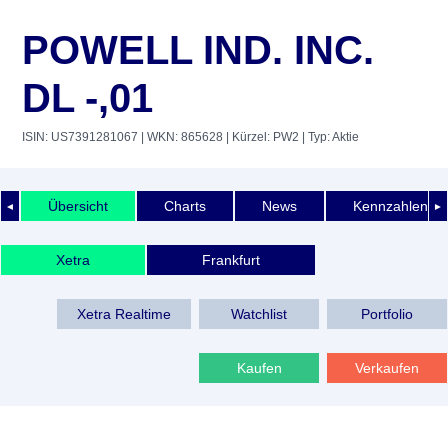
POWELL IND. INC.
DL -,01
ISIN: US7391281067
| WKN: 865628
| Kürzel: PW2
| Typ: Aktie
Übersicht
Charts
News
Kennzahlen
◄
►
Xetra
Frankfurt
Xetra Realtime
Watchlist
Portfolio
Kaufen
Verkaufen