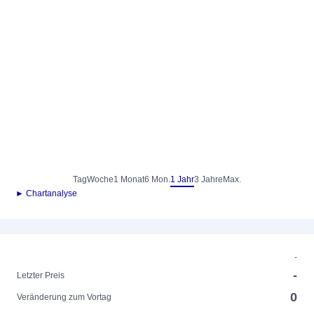
Tag
Woche
1 Monat
6 Mon.
1 Jahr
3 Jahre
Max.
► Chartanalyse
-
-
Letzter Preis
0
Veränderung zum Vortag