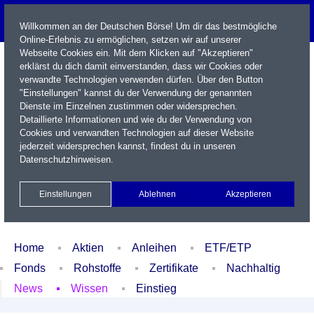
Willkommen an der Deutschen Börse! Um dir das bestmögliche
Online-Erlebnis zu ermöglichen, setzen wir auf unserer
Webseite Cookies ein. Mit dem Klicken auf "Akzeptieren"
erklärst du dich damit einverstanden, dass wir Cookies oder
verwandte Technologien verwenden dürfen. Über den Button
"Einstellungen" kannst du der Verwendung der genannten
Dienste im Einzelnen zustimmen oder widersprechen.
Detaillierte Informationen und wie du der Verwendung von
Cookies und verwandten Technologien auf dieser Website
Name / WKN / ISIN / Kürzel
jederzeit widersprechen kannst, findest du in unseren
Datenschutzhinweisen
.
Newsletter
Kontakt
English
Einstellungen
Ablehnen
Akzeptieren
Xetra Realtime
Watchlist
Portfolio
Login
Home
Aktien
Anleihen
ETF/ETP
Fonds
Rohstoffe
Zertifikate
Nachhaltig
News
Wissen
Einstieg