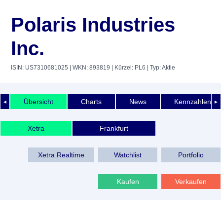
Polaris Industries
Inc.
ISIN: US7310681025
| WKN: 893819
| Kürzel: PL6
| Typ: Aktie
Übersicht
Charts
News
Kennzahlen
◄
►
Xetra
Frankfurt
Xetra Realtime
Watchlist
Portfolio
Kaufen
Verkaufen