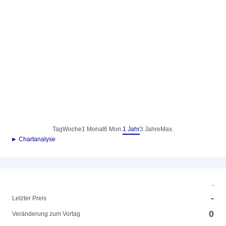
Tag
Woche
1 Monat
6 Mon.
1 Jahr
3 Jahre
Max.
► Chartanalyse
-
-
Letzter Preis
0
Veränderung zum Vortag