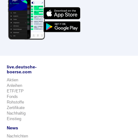
live.deutsche-
boerse.com
Aktien
Anleihen
ETF/ETP
Fonds
Rohstoffe
Zertifikate
Nachhaltig
Einstieg
News
Nachrichten