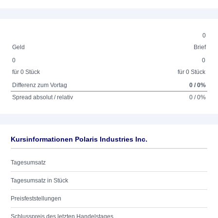
0
Geld
Brief
0
0
für 0 Stück
für 0 Stück
Differenz zum Vortag
0 / 0%
Spread absolut / relativ
0 / 0%
Kursinformationen Polaris Industries Inc.
Tagesumsatz
Tagesumsatz in Stück
Preisfeststellungen
Schlusspreis des letzten Handelstages