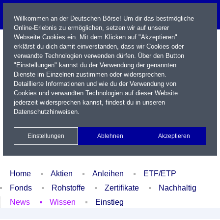
Willkommen an der Deutschen Börse! Um dir das bestmögliche
Online-Erlebnis zu ermöglichen, setzen wir auf unserer
Webseite Cookies ein. Mit dem Klicken auf "Akzeptieren"
erklärst du dich damit einverstanden, dass wir Cookies oder
verwandte Technologien verwenden dürfen. Über den Button
"Einstellungen" kannst du der Verwendung der genannten
Dienste im Einzelnen zustimmen oder widersprechen.
Detaillierte Informationen und wie du der Verwendung von
Cookies und verwandten Technologien auf dieser Website
Name / WKN / ISIN / Kürzel
jederzeit widersprechen kannst, findest du in unseren
Datenschutzhinweisen
.
Newsletter
Kontakt
English
Einstellungen
Ablehnen
Akzeptieren
Xetra Realtime
Watchlist
Portfolio
Login
Home
Aktien
Anleihen
ETF/ETP
Fonds
Rohstoffe
Zertifikate
Nachhaltig
News
Wissen
Einstieg