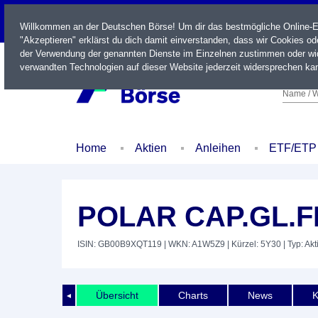
LIVE
Willkommen an der Deutschen Börse! Um dir das bestmögliche Online-Erl
"Akzeptieren" erklärst du dich damit einverstanden, dass wir Cookies o
der Verwendung der genannten Dienste im Einzelnen zustimmen oder wid
verwandten Technologien auf dieser Website jederzeit widersprechen kan
Name / W
Home
Aktien
Anleihen
ETF/ETP
POLAR CAP.GL.FI
ISIN: GB00B9XQT119
| WKN: A1W5Z9
| Kürzel: 5Y30
| Typ: Akt
Übersicht
Charts
News
K
◄