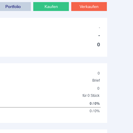
Portfolio
Kaufen
Verkaufen
-
-
0
0
Brief
0
für 0 Stück
0 / 0%
0 / 0%