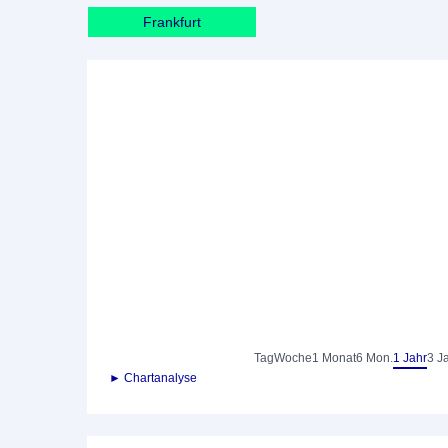
Frankfurt
Tag
Woche
1 Monat
6 Mon.
1 Jahr
3 J
► Chartanalyse