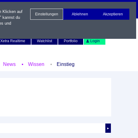
m Klicken auf
Einstellungen
Ablehnen
Akzeptieren
" kannst du
es und
Newsletter
Kontakt
English
Xetra Realtime
Watchlist
Portfolio
Login
News
Wissen
Einstieg
►