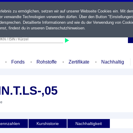
ebnis zu ermöglichen, setzen wir auf unserer Webseite Cookies ein. Mit de
der verwandte Technologien verwenden dürfen. Über den Button "Einstellungen
ersprechen. Detaillierte Informationen und wie du der Verwendung von Cooki
nst, findest du in unseren
Datenschutzhinweisen
.
KN / ISIN / Kürzel
Fonds
Rohstoffe
Zertifikate
Nachhaltig
N.T.LS-,05
ie
ennzahlen
Kurshistorie
Nachhaltigkeit