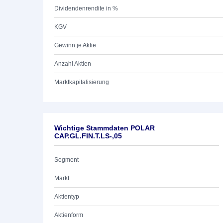
Dividendenrendite in %
KGV
Gewinn je Aktie
Anzahl Aktien
Marktkapitalisierung
Wichtige Stammdaten POLAR
CAP.GL.FIN.T.LS-,05
Segment
Markt
Aktientyp
Aktienform