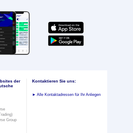
bsites der
Kontaktieren Sie uns:
utsche
►
Alle Kontaktadressen für Ihr Anliegen
rse
Trading)
rse Group