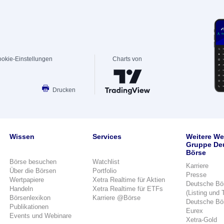
okie-Einstellungen
Charts von
Drucken
Wissen
Services
Weitere We
Gruppe De
Börse
Börse besuchen
Watchlist
Karriere
Über die Börsen
Portfolio
Presse
Wertpapiere
Xetra Realtime für Aktien
Deutsche Bö
Handeln
Xetra Realtime für ETFs
(Listing und 
Börsenlexikon
Karriere @Börse
Deutsche Bö
Publikationen
Eurex
Events und Webinare
Xetra-Gold