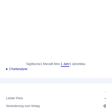
Tag
Woche
1 Monat
6 Mon.
1 Jahr
3 Jahre
Max.
► Chartanalyse
-
-
Letzter Preis
0
Veränderung zum Vortag