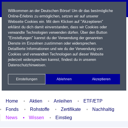
Willkommen an der Deutschen Börse! Um dir das bestmögliche
Online-Erlebnis zu ermöglichen, setzen wir auf unserer
Webseite Cookies ein. Mit dem Klicken auf "Akzeptieren"
erklärst du dich damit einverstanden, dass wir Cookies oder
verwandte Technologien verwenden dürfen. Über den Button
"Einstellungen" kannst du der Verwendung der genannten
Dienste im Einzelnen zustimmen oder widersprechen.
Detaillierte Informationen und wie du der Verwendung von
Cookies und verwandten Technologien auf dieser Website
Name / WKN / ISIN / Kürzel
jederzeit widersprechen kannst, findest du in unseren
Datenschutzhinweisen
.
Newsletter
Kontakt
English
Einstellungen
Ablehnen
Akzeptieren
Xetra Realtime
Watchlist
Portfolio
Login
Home
Aktien
Anleihen
ETF/ETP
Fonds
Rohstoffe
Zertifikate
Nachhaltig
News
Wissen
Einstieg