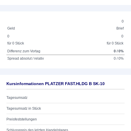
0
Geld
Brief
0
0
für 0 Stück
für 0 Stück
Differenz zum Vortag
0 / 0%
Spread absolut / relativ
0 / 0%
Kursinformationen PLATZER FAST.HLDG B SK-10
Tagesumsatz
Tagesumsatz in Stück
Preisfeststellungen
Schlusspreis des letzten Handelstages