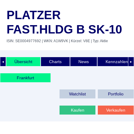
PLATZER
FAST.HLDG B SK-10
ISIN: SE0004977692
| WKN: A1W9VK
| Kürzel: V8E
| Typ: Aktie
Übersicht
Charts
News
Kennzahlen
◄
►
Frankfurt
Watchlist
Portfolio
Kaufen
Verkaufen