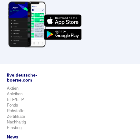
live.deutsche-
boerse.com
Aktien
Anleihen
ETF/ETP
Fonds
Rohstoffe
Zertifikate
Nachhaltig
Einstieg
News