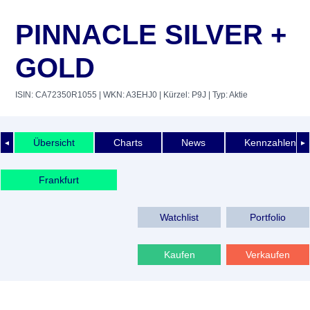
PINNACLE SILVER +
GOLD
ISIN: CA72350R1055
| WKN: A3EHJ0
| Kürzel: P9J
| Typ: Aktie
Übersicht
Charts
News
Kennzahlen
◄
►
Frankfurt
Watchlist
Portfolio
Kaufen
Verkaufen