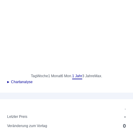
Tag
Woche
1 Monat
6 Mon.
1 Jahr
3 Jahre
Max.
► Chartanalyse
-
-
Letzter Preis
0
Veränderung zum Vortag