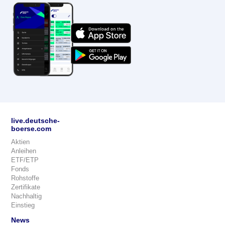
live.deutsche-
boerse.com
Aktien
Anleihen
ETF/ETP
Fonds
Rohstoffe
Zertifikate
Nachhaltig
Einstieg
News