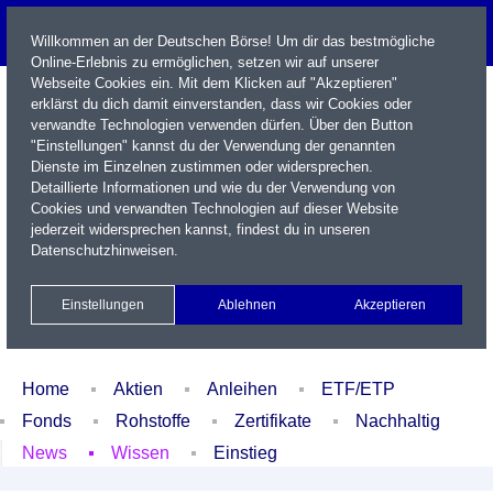
Willkommen an der Deutschen Börse! Um dir das bestmögliche
Online-Erlebnis zu ermöglichen, setzen wir auf unserer
Webseite Cookies ein. Mit dem Klicken auf "Akzeptieren"
erklärst du dich damit einverstanden, dass wir Cookies oder
verwandte Technologien verwenden dürfen. Über den Button
"Einstellungen" kannst du der Verwendung der genannten
Dienste im Einzelnen zustimmen oder widersprechen.
Detaillierte Informationen und wie du der Verwendung von
Cookies und verwandten Technologien auf dieser Website
Name / WKN / ISIN / Kürzel
jederzeit widersprechen kannst, findest du in unseren
Datenschutzhinweisen
.
Newsletter
Kontakt
English
Einstellungen
Ablehnen
Akzeptieren
Xetra Realtime
Watchlist
Portfolio
Login
Home
Aktien
Anleihen
ETF/ETP
Fonds
Rohstoffe
Zertifikate
Nachhaltig
News
Wissen
Einstieg