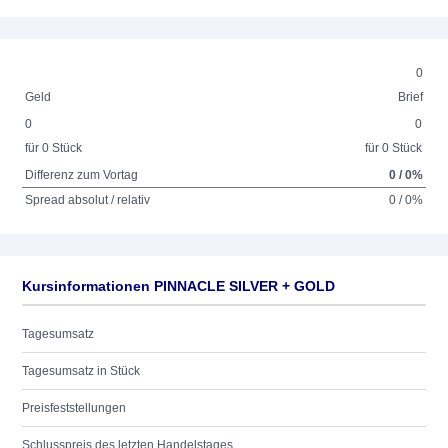
0
Geld
Brief
0
0
für 0 Stück
für 0 Stück
Differenz zum Vortag
0 / 0%
Spread absolut / relativ
0 / 0%
Kursinformationen PINNACLE SILVER + GOLD
Tagesumsatz
Tagesumsatz in Stück
Preisfeststellungen
Schlusspreis des letzten Handelstages