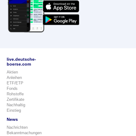
live.deutsche-
boerse.com
Aktien
Anleihen
ETF/ETP
Fonds
Rohstoffe
Zertifikate
Nachhaltig
Einstieg
News
Nachrichten
Bekanntmachungen