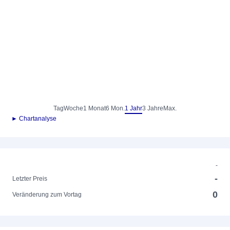
Tag
Woche
1 Monat
6 Mon.
1 Jahr
3 Jahre
Max.
► Chartanalyse
-
-
Letzter Preis
0
Veränderung zum Vortag