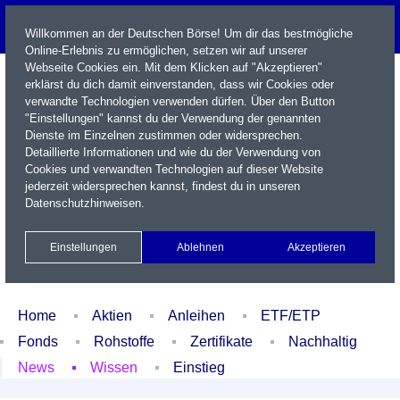
Willkommen an der Deutschen Börse! Um dir das bestmögliche
Online-Erlebnis zu ermöglichen, setzen wir auf unserer
Webseite Cookies ein. Mit dem Klicken auf "Akzeptieren"
erklärst du dich damit einverstanden, dass wir Cookies oder
verwandte Technologien verwenden dürfen. Über den Button
"Einstellungen" kannst du der Verwendung der genannten
Dienste im Einzelnen zustimmen oder widersprechen.
Detaillierte Informationen und wie du der Verwendung von
Cookies und verwandten Technologien auf dieser Website
Name / WKN / ISIN / Kürzel
jederzeit widersprechen kannst, findest du in unseren
Datenschutzhinweisen
.
Newsletter
Kontakt
English
Einstellungen
Ablehnen
Akzeptieren
Xetra Realtime
Watchlist
Portfolio
Login
Home
Aktien
Anleihen
ETF/ETP
Fonds
Rohstoffe
Zertifikate
Nachhaltig
News
Wissen
Einstieg