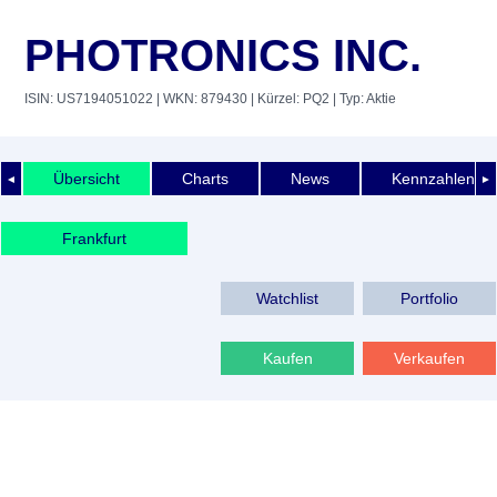
PHOTRONICS INC.
ISIN: US7194051022
| WKN: 879430
| Kürzel: PQ2
| Typ: Aktie
Übersicht
Charts
News
Kennzahlen
◄
►
Frankfurt
Watchlist
Portfolio
Kaufen
Verkaufen