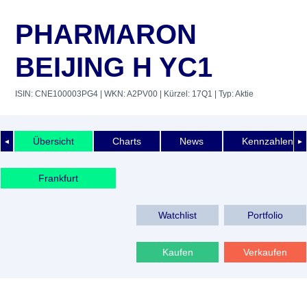
PHARMARON
BEIJING H YC1
ISIN: CNE100003PG4
| WKN: A2PV00
| Kürzel: 17Q1
| Typ: Aktie
Übersicht
Charts
News
Kennzahlen
◄
►
Frankfurt
Watchlist
Portfolio
Kaufen
Verkaufen