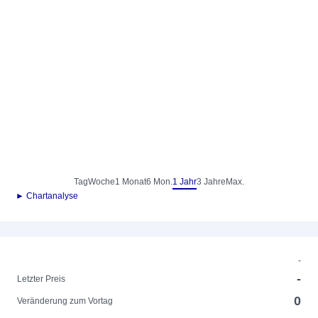
Tag
Woche
1 Monat
6 Mon.
1 Jahr
3 Jahre
Max.
► Chartanalyse
-
-
Letzter Preis
0
Veränderung zum Vortag