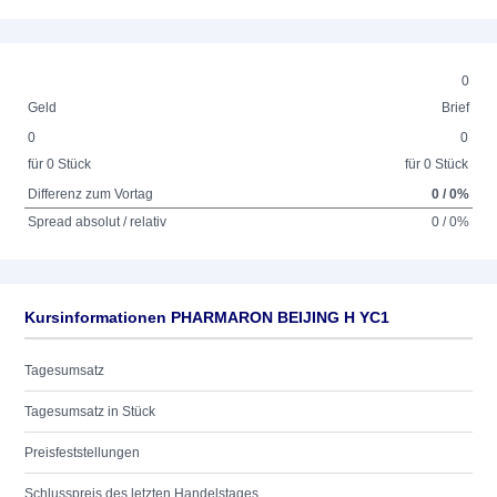
0
Geld
Brief
0
0
für 0 Stück
für 0 Stück
Differenz zum Vortag
0 / 0%
Spread absolut / relativ
0 / 0%
Kursinformationen PHARMARON BEIJING H YC1
Tagesumsatz
Tagesumsatz in Stück
Preisfeststellungen
Schlusspreis des letzten Handelstages