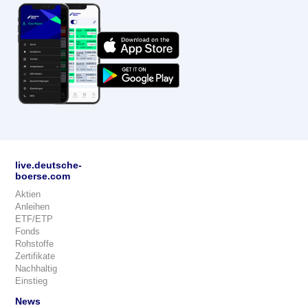
live.deutsche-
boerse.com
Aktien
Anleihen
ETF/ETP
Fonds
Rohstoffe
Zertifikate
Nachhaltig
Einstieg
News