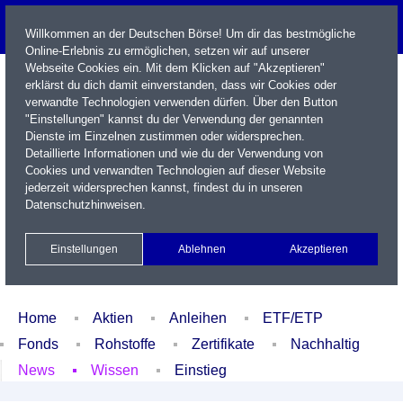
Willkommen an der Deutschen Börse! Um dir das bestmögliche
Online-Erlebnis zu ermöglichen, setzen wir auf unserer
Webseite Cookies ein. Mit dem Klicken auf "Akzeptieren"
erklärst du dich damit einverstanden, dass wir Cookies oder
verwandte Technologien verwenden dürfen. Über den Button
"Einstellungen" kannst du der Verwendung der genannten
Dienste im Einzelnen zustimmen oder widersprechen.
Detaillierte Informationen und wie du der Verwendung von
Cookies und verwandten Technologien auf dieser Website
Name / WKN / ISIN / Kürzel
jederzeit widersprechen kannst, findest du in unseren
Datenschutzhinweisen
.
Newsletter
Kontakt
English
Einstellungen
Ablehnen
Akzeptieren
Xetra Realtime
Watchlist
Portfolio
Login
Home
Aktien
Anleihen
ETF/ETP
Fonds
Rohstoffe
Zertifikate
Nachhaltig
News
Wissen
Einstieg