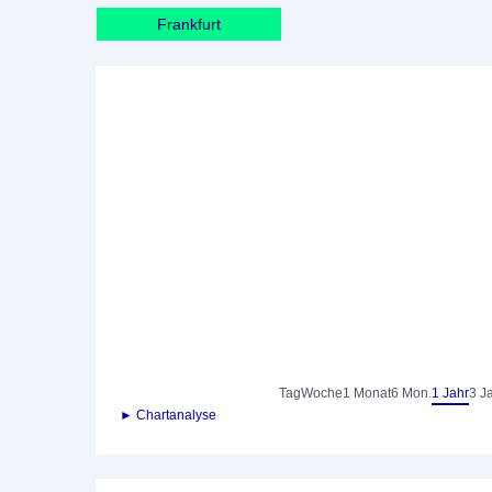
Frankfurt
Tag
Woche
1 Monat
6 Mon.
1 Jahr
3 J
► Chartanalyse