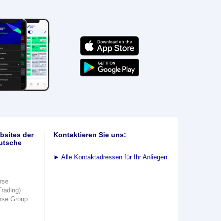
bsites der
Kontaktieren Sie uns:
utsche
►
Alle Kontaktadressen für Ihr Anliegen
rse
Trading)
rse Group