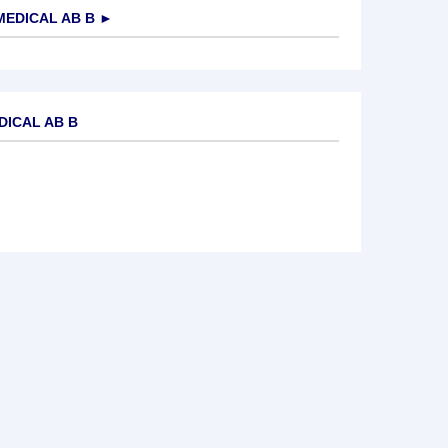
EDICAL AB B
►
DICAL AB B