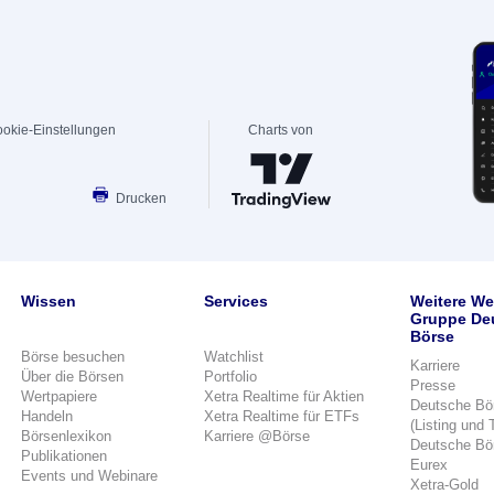
okie-Einstellungen
Charts von
Drucken
Wissen
Services
Weitere We
Gruppe De
Börse
Börse besuchen
Watchlist
Karriere
Über die Börsen
Portfolio
Presse
Wertpapiere
Xetra Realtime für Aktien
Deutsche Bö
Handeln
Xetra Realtime für ETFs
(Listing und 
Börsenlexikon
Karriere @Börse
Deutsche Bö
Publikationen
Eurex
Events und Webinare
Xetra-Gold