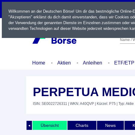
LIVE
Willkommen an der Deutschen Börse! Um dir das bestmögliche Online-Erl
"Akzeptieren" erklärst du dich damit einverstanden, dass wir Cookies o
der Verwendung der genannten Dienste im Einzelnen zustimmen oder wid
verwandten Technologien auf dieser Website jederzeit widersprechen kan
Name / W
Home
Aktien
Anleihen
ETF/ETP
PERPETUA MEDI
ISIN: SE0022726311
| WKN: A40QVP
| Kürzel: P75
| Typ: Aktie
Übersicht
Charts
News
K
◄