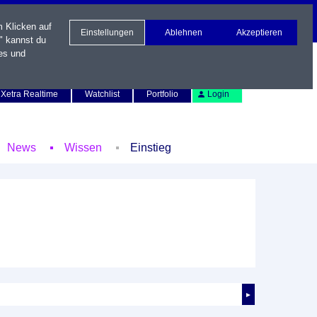
m Klicken auf
Einstellungen
Ablehnen
Akzeptieren
" kannst du
es und
Newsletter
Kontakt
English
Xetra Realtime
Watchlist
Portfolio
Login
News
Wissen
Einstieg
►