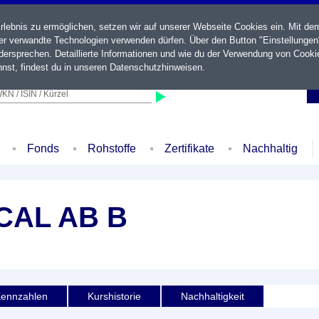
ebnis zu ermöglichen, setzen wir auf unserer Webseite Cookies ein. Mit de
der verwandte Technologien verwenden dürfen. Über den Button "Einstellungen
ersprechen. Detaillierte Informationen und wie du der Verwendung von Cooki
nst, findest du in unseren
Datenschutzhinweisen
.
KN / ISIN / Kürzel
Fonds
Rohstoffe
Zertifikate
Nachhaltig
CAL AB B
ennzahlen
Kurshistorie
Nachhaltigkeit