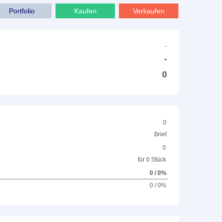
Portfolio
Kaufen
Verkaufen
-
-
0
0
Brief
0
für 0 Stück
0 / 0%
0 / 0%