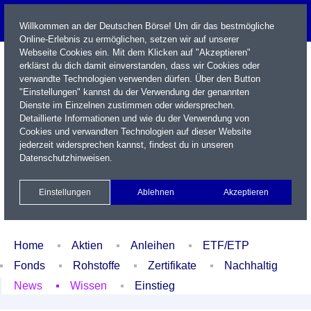
Willkommen an der Deutschen Börse! Um dir das bestmögliche
Online-Erlebnis zu ermöglichen, setzen wir auf unserer
Webseite Cookies ein. Mit dem Klicken auf "Akzeptieren"
erklärst du dich damit einverstanden, dass wir Cookies oder
verwandte Technologien verwenden dürfen. Über den Button
"Einstellungen" kannst du der Verwendung der genannten
Dienste im Einzelnen zustimmen oder widersprechen.
Detaillierte Informationen und wie du der Verwendung von
Cookies und verwandten Technologien auf dieser Website
Name / WKN / ISIN / Kürzel
jederzeit widersprechen kannst, findest du in unseren
Datenschutzhinweisen
.
Newsletter
Kontakt
English
Einstellungen
Ablehnen
Akzeptieren
Xetra Realtime
Watchlist
Portfolio
Login
Home
Aktien
Anleihen
ETF/ETP
Fonds
Rohstoffe
Zertifikate
Nachhaltig
News
Wissen
Einstieg