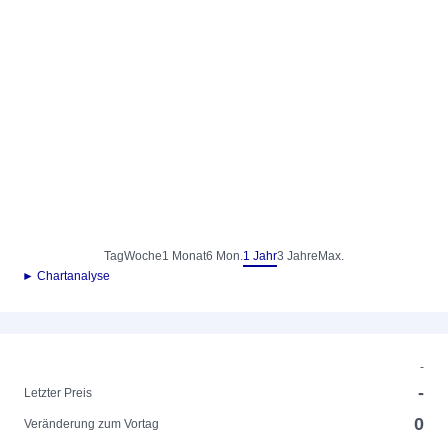
Tag
Woche
1 Monat
6 Mon.
1 Jahr
3 Jahre
Max.
► Chartanalyse
-
-
Letzter Preis
0
Veränderung zum Vortag