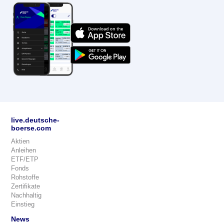
live.deutsche-
boerse.com
Aktien
Anleihen
ETF/ETP
Fonds
Rohstoffe
Zertifikate
Nachhaltig
Einstieg
News