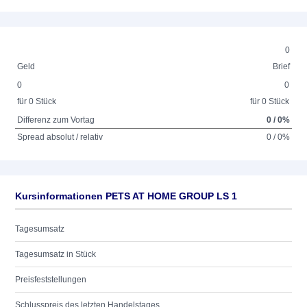
0
Geld
Brief
0
0
für 0 Stück
für 0 Stück
Differenz zum Vortag
0 / 0%
Spread absolut / relativ
0 / 0%
Kursinformationen PETS AT HOME GROUP LS 1
Tagesumsatz
Tagesumsatz in Stück
Preisfeststellungen
Schlusspreis des letzten Handelstages