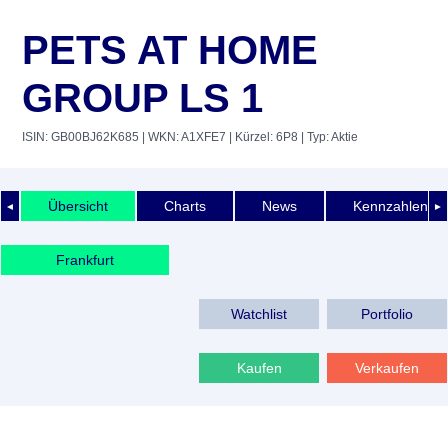
PETS AT HOME
GROUP LS 1
ISIN: GB00BJ62K685
| WKN: A1XFE7
| Kürzel: 6P8
| Typ: Aktie
Übersicht
Charts
News
Kennzahlen
◄
►
Frankfurt
Watchlist
Portfolio
Kaufen
Verkaufen