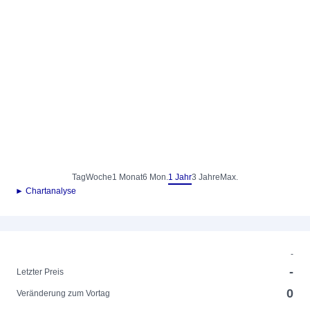
Tag
Woche
1 Monat
6 Mon.
1 Jahr
3 Jahre
Max.
► Chartanalyse
-
-
Letzter Preis
0
Veränderung zum Vortag