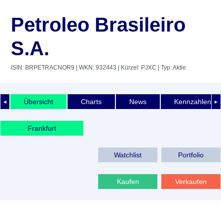
Petroleo Brasileiro
S.A.
ISIN: BRPETRACNOR9
| WKN: 932443
| Kürzel: PJXC
| Typ: Aktie
Übersicht
Charts
News
Kennzahlen
◄
►
Frankfurt
Watchlist
Portfolio
Kaufen
Verkaufen