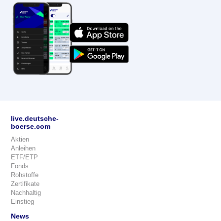
live.deutsche-
boerse.com
Aktien
Anleihen
ETF/ETP
Fonds
Rohstoffe
Zertifikate
Nachhaltig
Einstieg
News