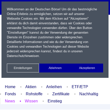
Willkommen an der Deutschen Börse! Um dir das bestmögliche
Online-Erlebnis zu ermöglichen, setzen wir auf unserer
Webseite Cookies ein. Mit dem Klicken auf "Akzeptieren"
erklärst du dich damit einverstanden, dass wir Cookies oder
verwandte Technologien verwenden dürfen. Über den Button
"Einstellungen" kannst du der Verwendung der genannten
Dienste im Einzelnen zustimmen oder widersprechen.
Detaillierte Informationen und wie du der Verwendung von
Cookies und verwandten Technologien auf dieser Website
Name / WKN / ISIN / Kürzel
jederzeit widersprechen kannst, findest du in unseren
Datenschutzhinweisen
.
Newsletter
Kontakt
English
Einstellungen
Ablehnen
Akzeptieren
Xetra Realtime
Watchlist
Portfolio
Login
Home
Aktien
Anleihen
ETF/ETP
Fonds
Rohstoffe
Zertifikate
Nachhaltig
News
Wissen
Einstieg