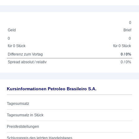
0
Geld
Brief
0
0
für 0 Stück
für 0 Stück
Differenz zum Vortag
0 / 0%
Spread absolut / relativ
0 / 0%
Kursinformationen Petroleo Brasileiro S.A.
Tagesumsatz
Tagesumsatz in Stück
Preisfeststellungen
Schlusspreis des letzten Handelstages