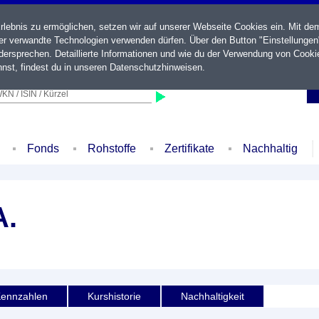
ebnis zu ermöglichen, setzen wir auf unserer Webseite Cookies ein. Mit de
der verwandte Technologien verwenden dürfen. Über den Button "Einstellungen
ersprechen. Detaillierte Informationen und wie du der Verwendung von Cooki
nst, findest du in unseren
Datenschutzhinweisen
.
KN / ISIN / Kürzel
Fonds
Rohstoffe
Zertifikate
Nachhaltig
A.
ennzahlen
Kurshistorie
Nachhaltigkeit