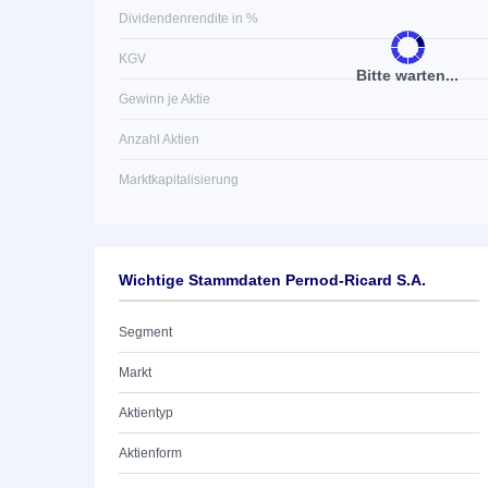
Dividendenrendite in %
KGV
Bitte warten...
Gewinn je Aktie
Anzahl Aktien
Marktkapitalisierung
Wichtige Stammdaten Pernod-Ricard S.A.
Segment
Markt
Aktientyp
Aktienform