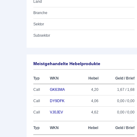
Land
Branche
Sektor
Subsektor
Meistgehandelte Hebelprodukte
Typ
WKN
Hebel
Geld / Brief
Call
GK63MA
4,20
1,67 / 1,68
Call
DY9DFK
4,06
0,00 / 0,00
Call
VJ0JEV
4,62
0,00 / 0,00
Typ
WKN
Hebel
Geld / Brief