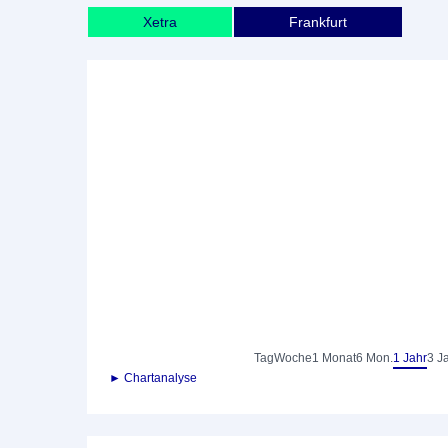
Xetra
Frankfurt
Tag
Woche
1 Monat
6 Mon.
1 Jahr
3 J
► Chartanalyse