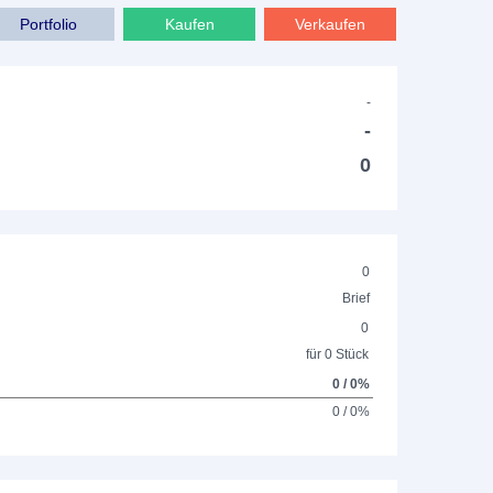
Portfolio
Kaufen
Verkaufen
-
-
0
0
Brief
0
für 0 Stück
0 / 0%
0 / 0%