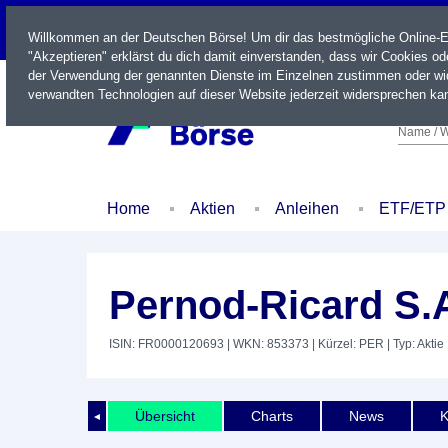
LIVE
Willkommen an der Deutschen Börse! Um dir das bestmögliche Online-Erl
"Akzeptieren" erklärst du dich damit einverstanden, dass wir Cookies o
der Verwendung der genannten Dienste im Einzelnen zustimmen oder wid
verwandten Technologien auf dieser Website jederzeit widersprechen kan
Name / W
Home
Aktien
Anleihen
ETF/ETP
Pernod-Ricard S.
ISIN: FR0000120693
| WKN: 853373
| Kürzel: PER
| Typ: Aktie
Übersicht
Charts
News
K
◄