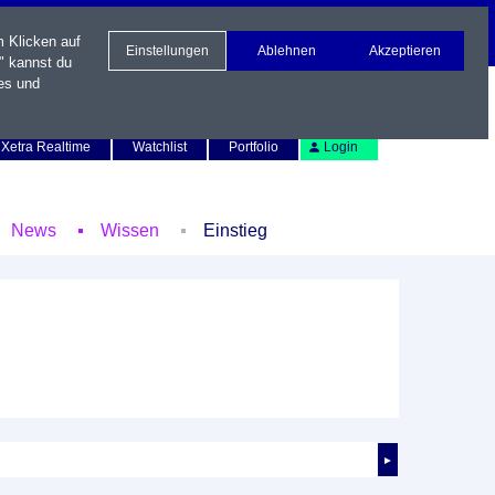
m Klicken auf
Einstellungen
Ablehnen
Akzeptieren
" kannst du
es und
Newsletter
Kontakt
English
Xetra Realtime
Watchlist
Portfolio
Login
News
Wissen
Einstieg
►