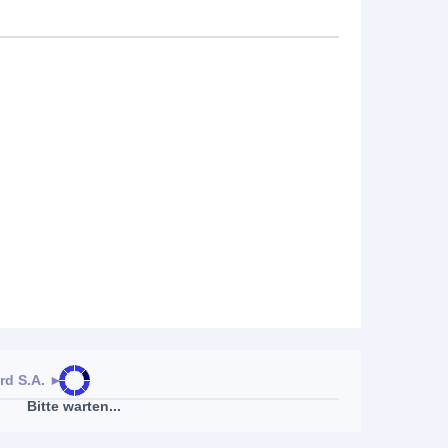
rd S.A.
►
Bitte warten...