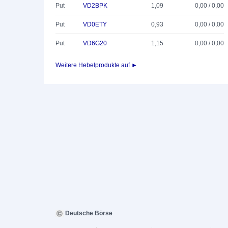
Put
VD2BPK
1,09
0,00 / 0,00
Put
VD0ETY
0,93
0,00 / 0,00
Put
VD6G20
1,15
0,00 / 0,00
Weitere Hebelprodukte auf ►
Deutsche Börse