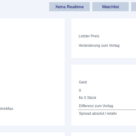
Xetra Realtime
Watchlist
Letzter Preis
Veränderung zum Vortag
Geld
0
für 0 Stück
Differenz zum Vortag
ahre
Max.
Spread absolut / relativ