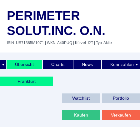
PERIMETER
SOLUT.INC. O.N.
ISIN: US71385M1071
| WKN: A40PUQ
| Kürzel: I2T
| Typ: Aktie
Übersicht
Charts
News
Kennzahlen
◄
►
Frankfurt
Watchlist
Portfolio
Kaufen
Verkaufen