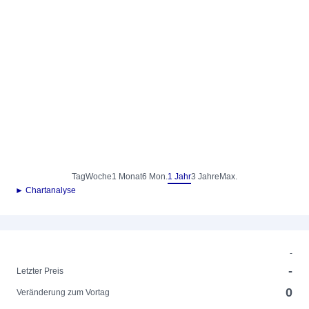
Tag
Woche
1 Monat
6 Mon.
1 Jahr
3 Jahre
Max.
► Chartanalyse
-
-
Letzter Preis
0
Veränderung zum Vortag