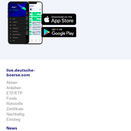
live.deutsche-
boerse.com
Aktien
Anleihen
ETF/ETP
Fonds
Rohstoffe
Zertifikate
Nachhaltig
Einstieg
News