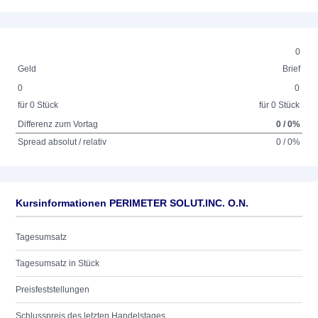
0
Geld
Brief
0
0
für 0 Stück
für 0 Stück
Differenz zum Vortag
0 / 0%
Spread absolut / relativ
0 / 0%
Kursinformationen PERIMETER SOLUT.INC. O.N.
Tagesumsatz
Tagesumsatz in Stück
Preisfeststellungen
Schlusspreis des letzten Handelstages