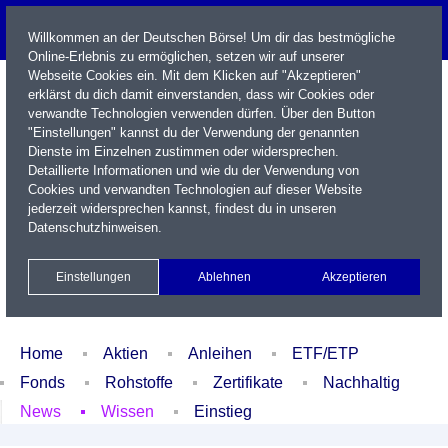
Willkommen an der Deutschen Börse! Um dir das bestmögliche
Online-Erlebnis zu ermöglichen, setzen wir auf unserer
Webseite Cookies ein. Mit dem Klicken auf "Akzeptieren"
erklärst du dich damit einverstanden, dass wir Cookies oder
verwandte Technologien verwenden dürfen. Über den Button
"Einstellungen" kannst du der Verwendung der genannten
Dienste im Einzelnen zustimmen oder widersprechen.
Detaillierte Informationen und wie du der Verwendung von
Cookies und verwandten Technologien auf dieser Website
Name / WKN / ISIN / Kürzel
jederzeit widersprechen kannst, findest du in unseren
Datenschutzhinweisen
.
Newsletter
Kontakt
English
Einstellungen
Ablehnen
Akzeptieren
Xetra Realtime
Watchlist
Portfolio
Login
Home
Aktien
Anleihen
ETF/ETP
Fonds
Rohstoffe
Zertifikate
Nachhaltig
News
Wissen
Einstieg