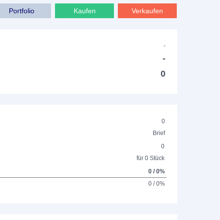
Portfolio
Kaufen
Verkaufen
-
-
0
0
Brief
0
für 0 Stück
0 / 0%
0 / 0%