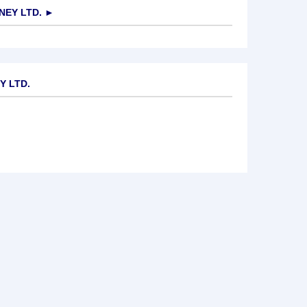
EY LTD.
►
Y LTD.