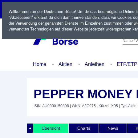
LIVE
Willkommen an der Deutschen Börse! Um dir das bestmögliche Online-Erl
"Akzeptieren" erklärst du dich damit einverstanden, dass wir Cookies o
der Verwendung der genannten Dienste im Einzelnen zustimmen oder wid
verwandten Technologien auf dieser Website jederzeit widersprechen kan
Name / W
Home
Aktien
Anleihen
ETF/ETP
PEPPER MONEY 
ISIN: AU0000150898
| WKN: A3C975
| Kürzel: X95
| Typ: Aktie
Übersicht
Charts
News
K
◄