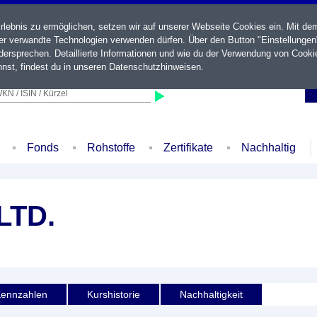
ebnis zu ermöglichen, setzen wir auf unserer Webseite Cookies ein. Mit de
der verwandte Technologien verwenden dürfen. Über den Button "Einstellungen
ersprechen. Detaillierte Informationen und wie du der Verwendung von Cooki
nst, findest du in unseren
Datenschutzhinweisen
.
KN / ISIN / Kürzel
Fonds
Rohstoffe
Zertifikate
Nachhaltig
LTD.
ennzahlen
Kurshistorie
Nachhaltigkeit