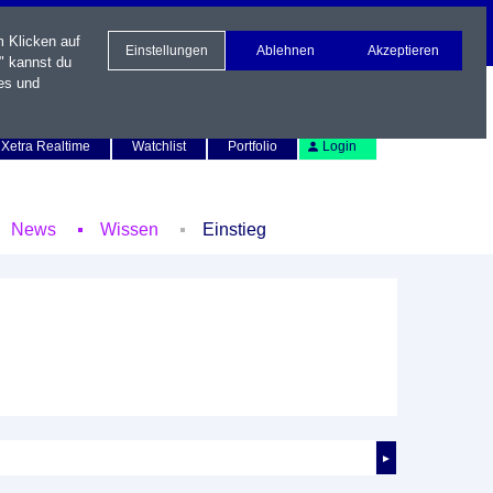
m Klicken auf
Einstellungen
Ablehnen
Akzeptieren
" kannst du
es und
Newsletter
Kontakt
English
Xetra Realtime
Watchlist
Portfolio
Login
News
Wissen
Einstieg
►