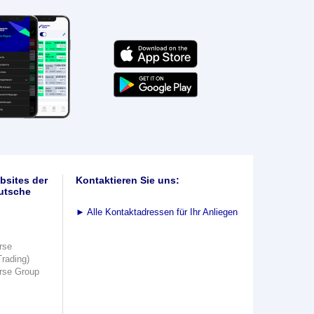
bsites der
Kontaktieren Sie uns:
utsche
►
Alle Kontaktadressen für Ihr Anliegen
rse
Trading)
rse Group