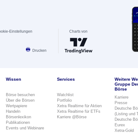
okie-Einstellungen
Charts von
Drucken
Wissen
Services
Weitere We
Gruppe De
Börse
Börse besuchen
Watchlist
Karriere
Über die Börsen
Portfolio
Presse
Wertpapiere
Xetra Realtime für Aktien
Deutsche Bö
Handeln
Xetra Realtime für ETFs
(Listing und 
Börsenlexikon
Karriere @Börse
Deutsche Bö
Publikationen
Eurex
Events und Webinare
Xetra-Gold