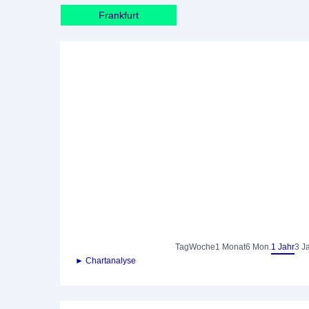
Frankfurt
Tag
Woche
1 Monat
6 Mon.
1 Jahr
3 J
► Chartanalyse