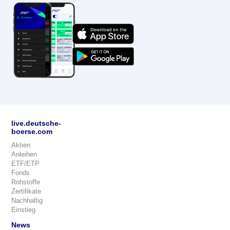
live.deutsche-
boerse.com
Aktien
Anleihen
ETF/ETP
Fonds
Rohstoffe
Zertifikate
Nachhaltig
Einstieg
News