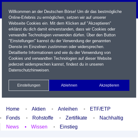
Willkommen an der Deutschen Börse! Um dir das bestmögliche
Online-Erlebnis zu ermöglichen, setzen wir auf unserer
Webseite Cookies ein. Mit dem Klicken auf "Akzeptieren"
erklärst du dich damit einverstanden, dass wir Cookies oder
verwandte Technologien verwenden dürfen. Über den Button
"Einstellungen" kannst du der Verwendung der genannten
Dienste im Einzelnen zustimmen oder widersprechen.
Detaillierte Informationen und wie du der Verwendung von
Cookies und verwandten Technologien auf dieser Website
Name / WKN / ISIN / Kürzel
jederzeit widersprechen kannst, findest du in unseren
Datenschutzhinweisen
.
Newsletter
Kontakt
English
Einstellungen
Ablehnen
Akzeptieren
Xetra Realtime
Watchlist
Portfolio
Login
Home
Aktien
Anleihen
ETF/ETP
Fonds
Rohstoffe
Zertifikate
Nachhaltig
News
Wissen
Einstieg