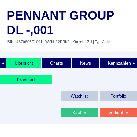
PENNANT GROUP
DL -,001
ISIN: US70805E1091
| WKN: A2PRK9
| Kürzel: 1ZU
| Typ: Aktie
Übersicht
Charts
News
Kennzahlen
◄
►
Frankfurt
Watchlist
Portfolio
Kaufen
Verkaufen