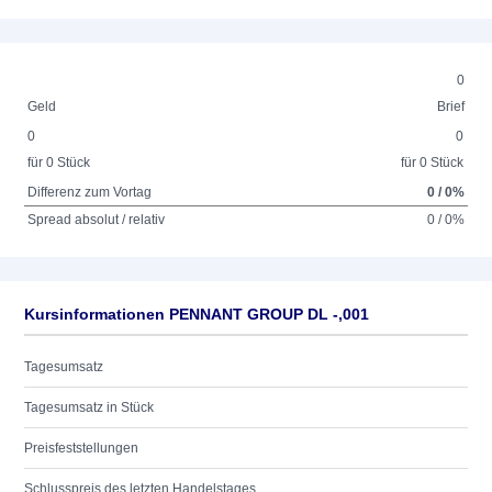
0
Geld
Brief
0
0
für 0 Stück
für 0 Stück
Differenz zum Vortag
0 / 0%
Spread absolut / relativ
0 / 0%
Kursinformationen PENNANT GROUP DL -,001
Tagesumsatz
Tagesumsatz in Stück
Preisfeststellungen
Schlusspreis des letzten Handelstages