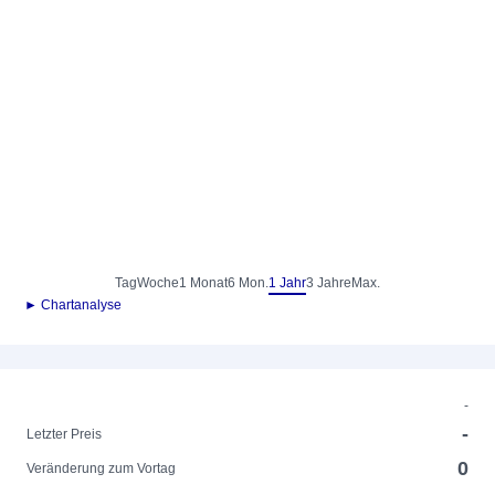
Tag
Woche
1 Monat
6 Mon.
1 Jahr
3 Jahre
Max.
► Chartanalyse
-
-
Letzter Preis
0
Veränderung zum Vortag