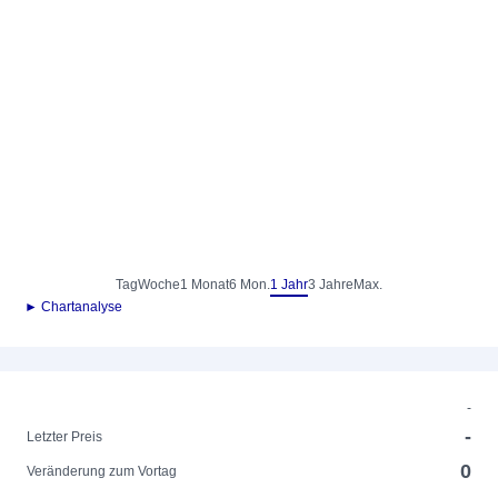
Tag
Woche
1 Monat
6 Mon.
1 Jahr
3 Jahre
Max.
► Chartanalyse
-
-
Letzter Preis
0
Veränderung zum Vortag