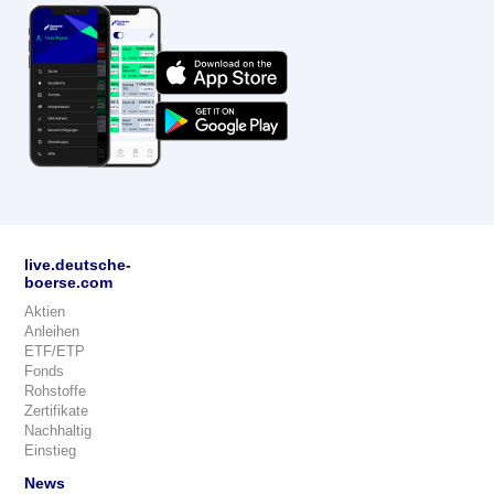
live.deutsche-
boerse.com
Aktien
Anleihen
ETF/ETP
Fonds
Rohstoffe
Zertifikate
Nachhaltig
Einstieg
News