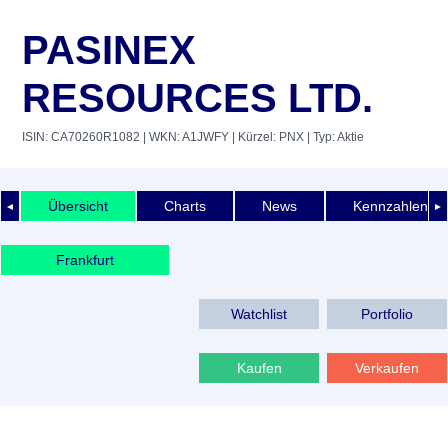
PASINEX
RESOURCES LTD.
ISIN: CA70260R1082
| WKN: A1JWFY
| Kürzel: PNX
| Typ: Aktie
Übersicht
Charts
News
Kennzahlen
◄
►
Frankfurt
Watchlist
Portfolio
Kaufen
Verkaufen