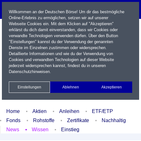
Willkommen an der Deutschen Börse! Um dir das bestmögliche
Online-Erlebnis zu ermöglichen, setzen wir auf unserer
Webseite Cookies ein. Mit dem Klicken auf "Akzeptieren"
erklärst du dich damit einverstanden, dass wir Cookies oder
verwandte Technologien verwenden dürfen. Über den Button
"Einstellungen" kannst du der Verwendung der genannten
Dienste im Einzelnen zustimmen oder widersprechen.
Detaillierte Informationen und wie du der Verwendung von
Cookies und verwandten Technologien auf dieser Website
Name / WKN / ISIN / Kürzel
jederzeit widersprechen kannst, findest du in unseren
Datenschutzhinweisen
.
Newsletter
Kontakt
English
Einstellungen
Ablehnen
Akzeptieren
Xetra Realtime
Watchlist
Portfolio
Login
Home
Aktien
Anleihen
ETF/ETP
Fonds
Rohstoffe
Zertifikate
Nachhaltig
News
Wissen
Einstieg