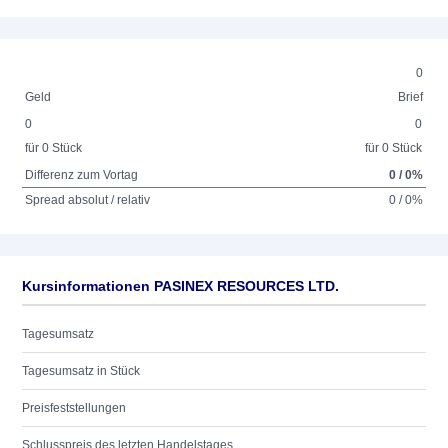
0
Geld
Brief
0
0
für 0 Stück
für 0 Stück
Differenz zum Vortag
0 / 0%
Spread absolut / relativ
0 / 0%
Kursinformationen PASINEX RESOURCES LTD.
Tagesumsatz
Tagesumsatz in Stück
Preisfeststellungen
Schlusspreis des letzten Handelstages