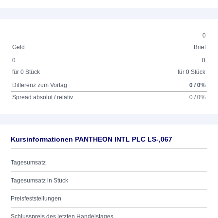
0
Geld
Brief
0
0
für 0 Stück
für 0 Stück
Differenz zum Vortag
0 / 0%
Spread absolut / relativ
0 / 0%
Kursinformationen PANTHEON INTL PLC LS-,067
Tagesumsatz
Tagesumsatz in Stück
Preisfeststellungen
Schlusspreis des letzten Handelstages