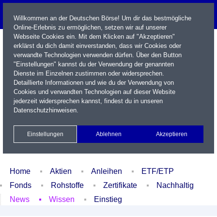
Willkommen an der Deutschen Börse! Um dir das bestmögliche
Online-Erlebnis zu ermöglichen, setzen wir auf unserer
Webseite Cookies ein. Mit dem Klicken auf "Akzeptieren"
erklärst du dich damit einverstanden, dass wir Cookies oder
verwandte Technologien verwenden dürfen. Über den Button
"Einstellungen" kannst du der Verwendung der genannten
Dienste im Einzelnen zustimmen oder widersprechen.
Detaillierte Informationen und wie du der Verwendung von
Cookies und verwandten Technologien auf dieser Website
Name / WKN / ISIN / Kürzel
jederzeit widersprechen kannst, findest du in unseren
Datenschutzhinweisen
.
Newsletter
Kontakt
English
Einstellungen
Ablehnen
Akzeptieren
Xetra Realtime
Watchlist
Portfolio
Login
Home
Aktien
Anleihen
ETF/ETP
Fonds
Rohstoffe
Zertifikate
Nachhaltig
News
Wissen
Einstieg