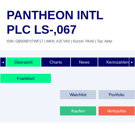
PANTHEON INTL
PLC LS-,067
ISIN: GB00BP37WF17
| WKN: A3CVK0
| Kürzel: PAA0
| Typ: Aktie
Übersicht
Charts
News
Kennzahlen
◄
►
Frankfurt
Watchlist
Portfolio
Kaufen
Verkaufen