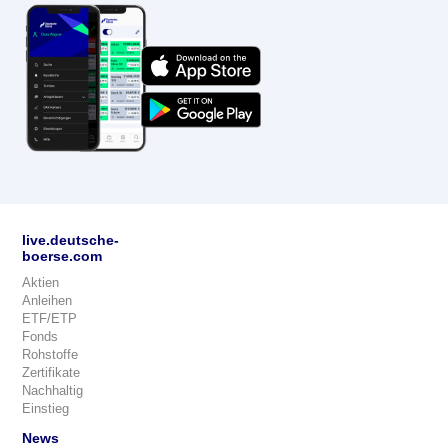
live.deutsche-
boerse.com
Aktien
Anleihen
ETF/ETP
Fonds
Rohstoffe
Zertifikate
Nachhaltig
Einstieg
News