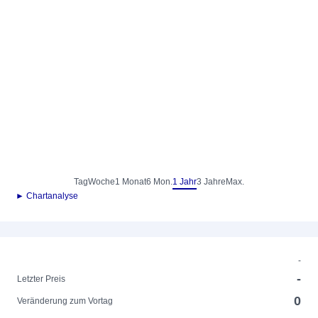
Tag
Woche
1 Monat
6 Mon.
1 Jahr
3 Jahre
Max.
► Chartanalyse
-
-
Letzter Preis
0
Veränderung zum Vortag