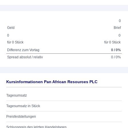
0
Geld
Brief
0
0
für 0 Stück
für 0 Stück
Differenz zum Vortag
0 / 0%
Spread absolut / relativ
0 / 0%
Kursinformationen Pan African Resources PLC
Tagesumsatz
Tagesumsatz in Stück
Preisfeststellungen
Schlusspreis des letzten Handelstages