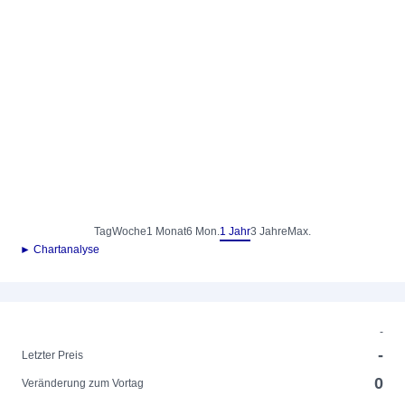
Tag
Woche
1 Monat
6 Mon.
1 Jahr
3 Jahre
Max.
► Chartanalyse
-
-
Letzter Preis
0
Veränderung zum Vortag