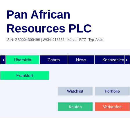
Pan African
Resources PLC
ISIN: GB0004300496
| WKN: 913531
| Kürzel: RTZ
| Typ: Aktie
Übersicht
Charts
News
Kennzahlen
◄
►
Frankfurt
Watchlist
Portfolio
Kaufen
Verkaufen