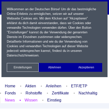
Willkommen an der Deutschen Börse! Um dir das bestmögliche
Online-Erlebnis zu ermöglichen, setzen wir auf unserer
Webseite Cookies ein. Mit dem Klicken auf "Akzeptieren"
erklärst du dich damit einverstanden, dass wir Cookies oder
verwandte Technologien verwenden dürfen. Über den Button
"Einstellungen" kannst du der Verwendung der genannten
Dienste im Einzelnen zustimmen oder widersprechen.
Detaillierte Informationen und wie du der Verwendung von
Cookies und verwandten Technologien auf dieser Website
Name / WKN / ISIN / Kürzel
jederzeit widersprechen kannst, findest du in unseren
Datenschutzhinweisen
.
Newsletter
Kontakt
English
Einstellungen
Ablehnen
Akzeptieren
Xetra Realtime
Watchlist
Portfolio
Login
Home
Aktien
Anleihen
ETF/ETP
Fonds
Rohstoffe
Zertifikate
Nachhaltig
News
Wissen
Einstieg