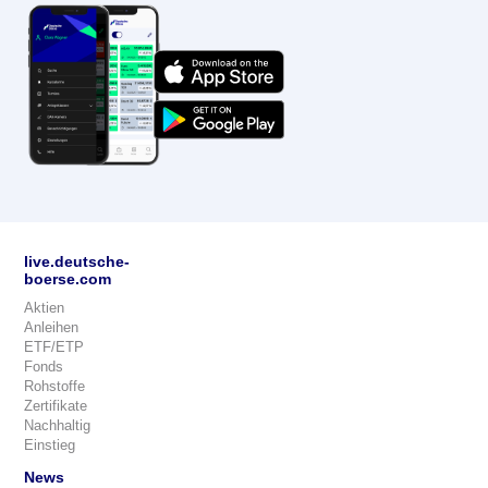
live.deutsche-
boerse.com
Aktien
Anleihen
ETF/ETP
Fonds
Rohstoffe
Zertifikate
Nachhaltig
Einstieg
News